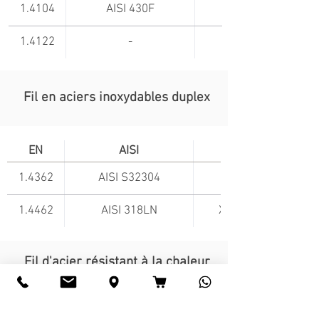
1.4104
AISI 430F
1.4122
-
Fil en aciers inoxydables duplex
EN
AISI
1.4362
AISI S32304
1.4462
AISI 318LN
X2CrNiMoN22-5-3
Fil d'acier résistant à la chaleur
(EN10095)