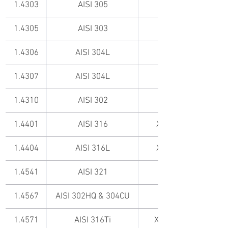
1.4303
AISI 305
1.4305
AISI 303
1.4306
AISI 304L
1.4307
AISI 304L
1.4310
AISI 302
1.4401
AISI 316
X5CrNiMol17-12-2
1.4404
AISI 316L
X2CrNiMol17-12-2
1.4541
AISI 321
1.4567
AISI 302HQ & 304CU
1.4571
AISI 316Ti
X6CrNiMoTi17-12-2