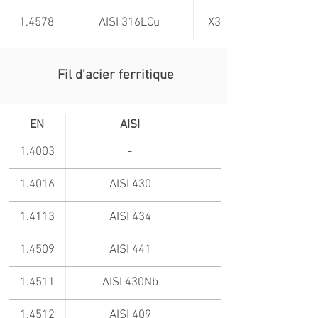
1.4578
AISI 316LCu
X3CrNiCuMo17-11-3-
Fil d'acier ferritique
EN
AISI
1.4003
-
1.4016
AISI 430
1.4113
AISI 434
1.4509
AISI 441
1.4511
AISI 430Nb
1.4512
AISI 409