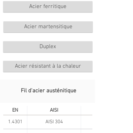
Acier ferritique
Acier martensitique
Duplex
Acier résistant à la chaleur
Fil d'acier austénitique
EN
AISI
1.4301
AISI 304