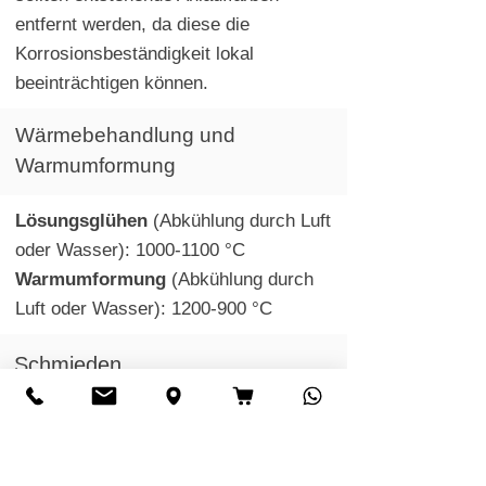
entfernt werden, da diese die
Korrosionsbeständigkeit lokal
beeinträchtigen können.
Wärmebehandlung und
Warmumformung
Lösungsglühen
(Abkühlung durch Luft
oder Wasser):
1000-1100
°C
Warmumformung
(Abkühlung durch
Luft oder Wasser):
1200-900
°C
Schmieden
Der rostfreie Stahl 1.4303 besitzt eine
sehr gute Schmiedbarkeit. Zunächst
sollte das Material langsam auf eine