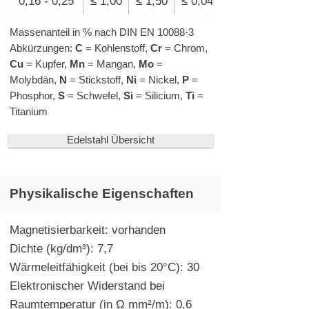
0,16 - 0,25
≤ 1,00
≤ 1,50
≤ 0,04
Massenanteil in % nach DIN EN 10088-3
Abkürzungen:
C
= Kohlenstoff,
Cr
= Chrom,
Cu
= Kupfer,
Mn
= Mangan,
Mo
=
Molybdän,
N
= Stickstoff,
Ni
= Nickel,
P
=
Phosphor,
S
= Schwefel,
Si
= Silicium,
Ti
=
Titanium
Edelstahl Übersicht
Physikalische Eigenschaften
Magnetisierbarkeit: vorhanden
Dichte (kg/dm³): 7,7
Wärmeleitfähigkeit (bei bis 20°C): 30
Elektronischer Widerstand bei
Raumtemperatur (in Ω mm²/m): 0,6