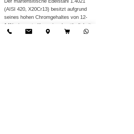
Der martensitische Edelstahl 1.4021
(AISI 420,
X20Cr13
) besitzt aufgrund
seines hohen Chromgehaltes von 12-
14% eine gute Korrosionsbeständigkeit
(
PREN-Wert beträgt 12,0 - 14,0
). Dies
gilt insbesondere für nichtchlorhaltige
Medien wie organische Säuren, Seifen
oder Lösungsmittel. Eine
Zunderbeständigkeit des Werkstoffes
ist bis 600°C gegeben. Bitte beachten
Sie, dass der Werkstoff keine
Beständigkeit gegen interkristalline
Korrosion aufweist.
Anwendungsbereich von
Edelstahl 1.4021