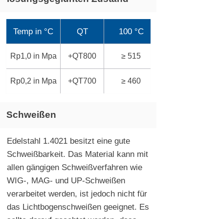
Temp in °C
QT
100 °C
Rp1,0 in Mpa
+QT800
≥ 515
Rp0,2 in Mpa
+QT700
≥ 460
Schweißen
Edelstahl 1.4021 besitzt eine gute
Schweißbarkeit. Das Material kann mit
allen gängigen Schweißverfahren wie
WIG-, MAG- und UP-Schweißen
verarbeitet werden, ist jedoch nicht für
das Lichtbogenschweißen geeignet. Es