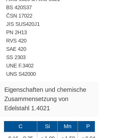
BS 420S37
ČSN 17022
JIS SUS420J1
PN 2H13
RVS 420
SAE 420
SS 2303
UNE F.3402
UNS S42000
Eigenschaften und chemische
Zusammensetzung von
Edelstahl 1.4021
C
Si
Mn
P