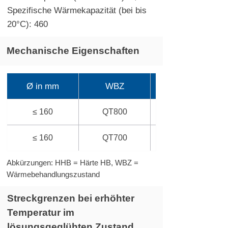
Spezifische Wärmekapazität (bei bis
20°C): 460
Mechanische Eigenschaften
Ø in mm
WBZ
≤ 160
QT800
≤ 160
QT700
Abkürzungen: HHB = Härte HB, WBZ =
Wärmebehandlungszustand
Streckgrenzen bei erhöhter
Temperatur im
lösungsgeglühten Zustand