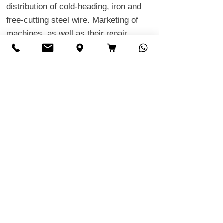
distribution of cold-heading, iron and
free-cutting steel wire. Marketing of
machines, as well as their repair,
maintenance and the instruction and
training of machine operators
Allgemeine Verkaufs- und
Lieferbedingungen