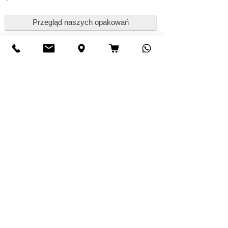
Przegląd naszych opakowań
Powierzchnie
jasna, polerowana jasna, z powłoką
antypoślizgową
Wersje
okrągłe
Nasz obszar dostaw
Globalny
Dalsze informacje
Pręty ze stali nierdzewnej