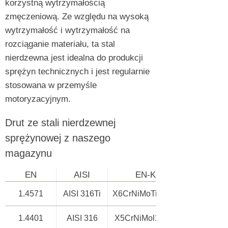
korzystną wytrzymałością
zmęczeniową. Ze względu na wysoką
wytrzymałość i wytrzymałość na
rozciąganie materiału, ta stal
nierdzewna jest idealna do produkcji
sprężyn technicznych i jest regularnie
stosowana w przemyśle
motoryzacyjnym.
Drut ze stali nierdzewnej
sprężynowej z naszego
magazynu
EN
AISI
EN-KN
1.4571
AISI 316Ti
X6CrNiMoTi17-12-2
1.4401
AISI 316
X5CrNiMol17-12-2