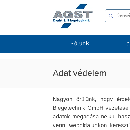
Rólunk
Te
Adat védelem
Nagyon örülünk, hogy érde
Biegetechnik GmbH vezetése
adatok megadása nélkül haszná
venni weboldalunkon kereszt