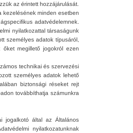
zük az érintett hozzájárulását.
áma kezelésének minden esetben
szágspecifikus adatvédelemnek.
lmi nyilatkozattal társaságunk
zott személyes adatok típusáról,
z őket megillető jogokról ezen
számos technikai és szervezési
gozott személyes adatok lehető
talában biztonsági réseket rejt
badon továbbíthatja számunkra
jogalkotó által az Általános
datvédelmi nyilatkozatunknak