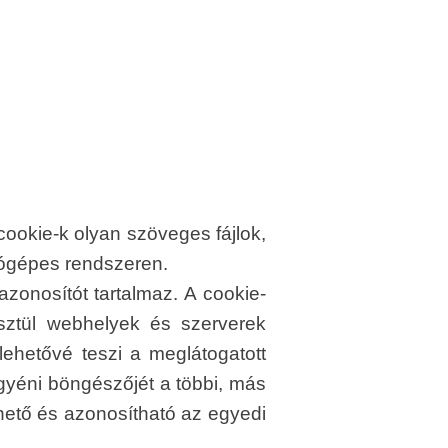
ookie-k olyan szöveges fájlok,
tógépes rendszeren.
zonosítót tartalmaz. A cookie-
esztül webhelyek és szerverek
lehetővé teszi a meglátogatott
yéni böngészőjét a többi, más
rhető és azonosítható az egyedi