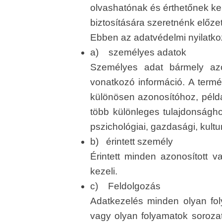
olvashatónak és érthetőnek kel
biztosítására szeretnénk előze
Ebben az adatvédelmi nyilatko
a) személyes adatok
Személyes adat bármely azon
vonatkozó információ. A termé
különösen azonosítóhoz, péld
több különleges tulajdonsághoz
pszichológiai, gazdasági, kult
b) érintett személy
Érintett minden azonosított 
kezeli.
c) Feldolgozás
Adatkezelés minden olyan foly
vagy olyan folyamatok sorozat