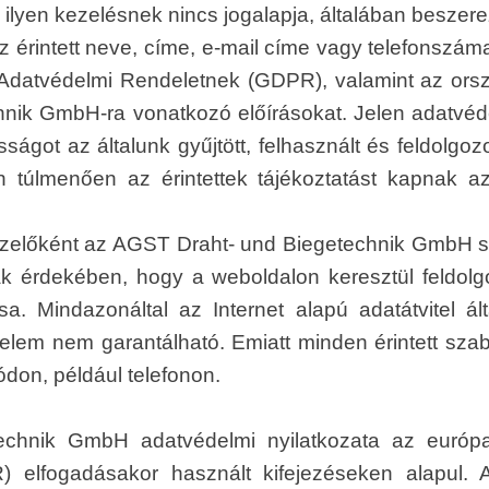
ilyen kezelésnek nincs jogalapja, általában beszerez
z érintett neve, címe, e-mail címe vagy telefonsz
s Adatvédelmi Rendeletnek (GDPR), valamint az or
ik GmbH-ra vonatkozó előírásokat. Jelen adatvéde
sságot az általunk gyűjtött, felhasznált és feldolgo
en túlmenően az érintettek tájékoztatást kapnak a
kezelőként az AGST Draht- und Biegetechnik GmbH 
ak érdekében, hogy a weboldalon keresztül feldol
sa. Mindazonáltal az Internet alapú adatátvitel ál
elem nem garantálható. Emiatt minden érintett sza
ódon, például telefonon.
hnik GmbH adatvédelmi nyilatkozata az európai 
 elfogadásakor használt kifejezéseken alapul. A