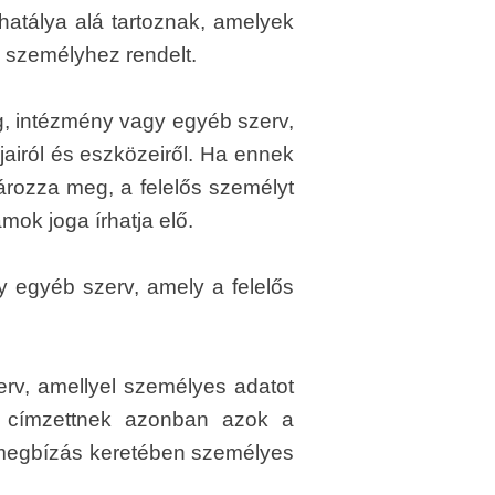
 hatálya alá tartoznak, amelyek
 személyhez rendelt.
ág, intézmény vagy egyéb szerv,
iról és eszközeiről. Ha ennek
ározza meg, a felelős személyt
ok joga írhatja elő.
y egyéb szerv, amely a felelős
rv, amellyel személyes adatot
k címzettnek azonban azok a
i megbízás keretében személyes