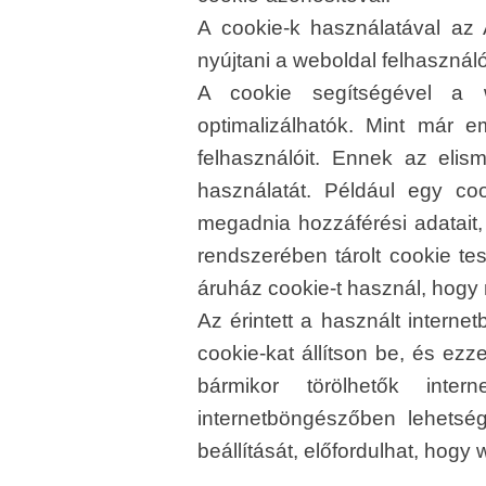
A cookie-k használatával az
nyújtani a weboldal felhasznál
A cookie segítségével a w
optimalizálhatók. Mint már e
felhasználóit. Ennek az eli
használatát. Például egy co
megadnia hozzáférési adatait,
rendszerében tárolt cookie te
áruház cookie-t használ, hogy 
Az érintett a használt intern
cookie-kat állítson be, és ezze
bármikor törölhetők inte
internetböngészőben lehetsé
beállítását, előfordulhat, hog