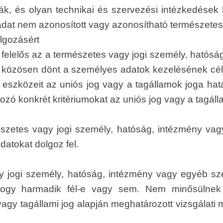
lják, és olyan technikai és szervezési intézkedések
 adat nem azonosított vagy azonosítható természetes
olgozásért
 felelős az a természetes vagy jogi személy, hatós
közösen dönt a személyes adatok kezelésének célja
s eszközeit az uniós jog vagy a tagállamok joga hat
 konkrét kritériumokat az uniós jog vagy a tagállam
szetes vagy jogi személy, hatóság, intézmény vag
atokat dolgoz fel.
y jogi személy, hatóság, intézmény vagy egyéb sze
l, hogy harmadik fél-e vagy sem. Nem minősülne
agy tagállami jog alapján meghatározott vizsgálat