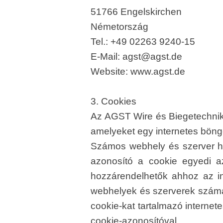
51766 Engelskirchen
Németország
Tel.: +49 02263 9240-15
E-Mail:
agst@agst.de
Website:
www.agst.de
3. Cookies
Az AGST Wire és Biegetechnik 
amelyeket egy internetes böng
Számos webhely és szerver has
azonosító a cookie egyedi az
hozzárendelhetők ahhoz az int
webhelyek és szerverek számá
cookie-kat tartalmazó internet
cookie-azonosítóval.