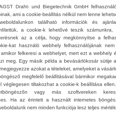
 AGST Draht- und Biegetechnik GmbH felhasználób
óinak, ami a cookie-beállítás nélkül nem lenne lehet
eboldalunkon található információk és ajánl
mlítettük, a cookie-k lehetővé teszik számunkra,
smerésnek az a célja, hogy megkönnyítse a felh
okie-kat használó webhely felhasználójának nem
 amikor felkeresi a webhelyet, mert ezt a webhely
szi meg. Egy másik példa a bevásárlókosár sütije 
megjegyezze azokat a tételeket, amelyeket a vásárló 
etböngésző megfelelő beállításával bármikor megak
l véglegesen tiltakozhat a cookie-k beállítása ellen
rnetböngészőn vagy más szoftvereken keres
ges. Ha az érintett a használt internetes böngés
y weboldalunk nem minden funkciója lesz teljes mért