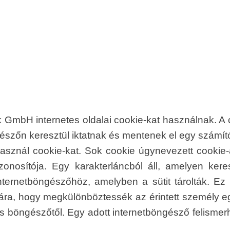
GmbH internetes oldalai cookie-kat használnak. A c
észőn keresztül iktatnak és mentenek el egy számí
znál cookie-kat. Sok cookie úgynevezett cookie-a
onosítója. Egy karakterláncból áll, amelyen ker
ernetböngészőhöz, amelyben a sütit tárolták. Ez 
ra, hogy megkülönböztessék az érintett személy eg
es böngészőtől. Egy adott internetböngésző felisme