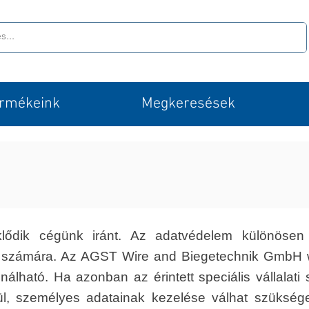
rmékeink
Megkeresések
klődik cégünk iránt. Az adatvédelem különöse
 számára. Az AGST Wire and Biegetechnik GmbH w
lható. Ha azonban az érintett speciális vállalati 
ül, személyes adatainak kezelése válhat szüksé