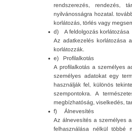
rendszerezés, rendezés, tár
nyilvánosságra hozatal. továb
korlátozás, törlés vagy megse
d) A feldolgozás korlátozása
Az adatkezelés korlátozása a
korlátozzák.
e) Profilalkotás
A profilalkotás a személyes a
személyes adatokat egy term
használják fel, különös tekin
szempontokra. A természete
megbízhatóság, viselkedés, ta
f) Álnevesítés
Az álnevesítés a személyes a
felhasználása nélkül többé 