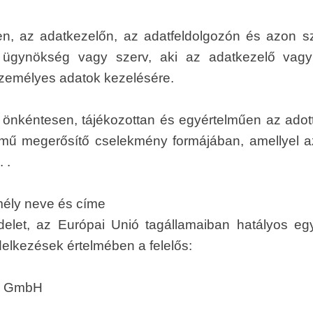
en, az adatkezelőn, az adatfeldolgozón és azon s
 ügynökség vagy szerv, aki az adatkezelő vagy
 személyes adatok kezelésére.
l önkéntesen, tájékozottan és egyértelműen az adott
mű megerősítő cselekmény formájában, amellyel az é
 .
emély neve és címe
delet, az Európai Unió tagállamaiban hatályos e
delkezések értelmében a felelős:
ik GmbH