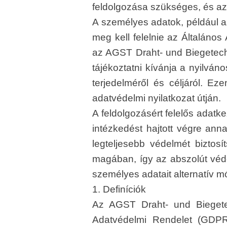
feldolgozása szükséges, és az 
A személyes adatok, például a
meg kell felelnie az Általáno
az AGST Draht- und Biegetechn
tájékoztatni kívánja a nyilváno
terjedelméről és céljáról. Ez
adatvédelmi nyilatkozat útján.
A feldolgozásért felelős adat
intézkedést hajtott végre ann
legteljesebb védelmét biztosít
magában, így az abszolút véd
személyes adatait alternatív m
1. Definíciók
Az AGST Draht- und Biegetec
Adatvédelmi Rendelet (GDPR)