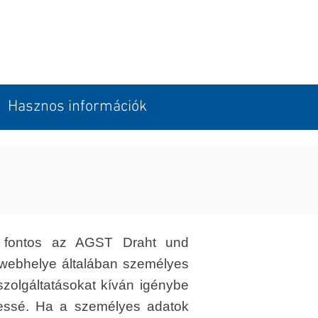
Hasznos információk
n fontos az AGST Draht und
ebhelye általában személyes
szolgáltatásokat kíván igénybe
gessé. Ha a személyes adatok