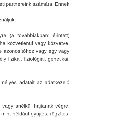
leti partnereink számára. Ennek
náljuk:
e (a továbbiakban: érintett)
 ha közvetlenül vagy közvetve,
ne azonosítóhoz vagy egy vagy
izikai, fiziológiai, genetikai,
emélyes adatait az adatkezelő
l vagy anélkül hajtanak végre,
int például gyűjtés, rögzítés,