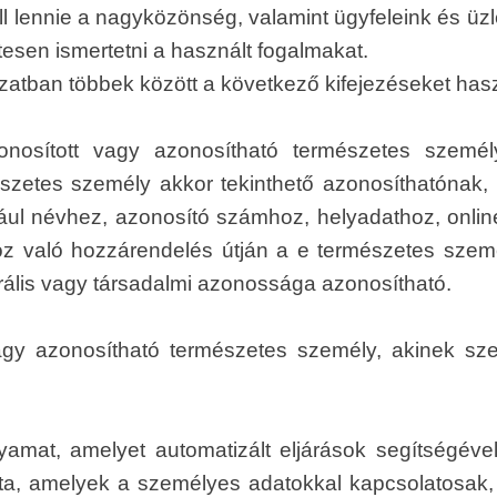
l lennie a nagyközönség, valamint ügyfeleink és üz
tesen ismertetni a használt fogalmakat.
zatban többek között a következő kifejezéseket hasz
osított vagy azonosítható természetes személyr
szetes személy akkor tekinthető azonosíthatónak,
ául névhez, azonosító számhoz, helyadathoz, onli
 való hozzárendelés útján a e természetes személy f
urális vagy társadalmi azonossága azonosítható.
vagy azonosítható természetes személy, akinek sz
amat, amelyet automatizált eljárások segítségéve
a, amelyek a személyes adatokkal kapcsolatosak, m