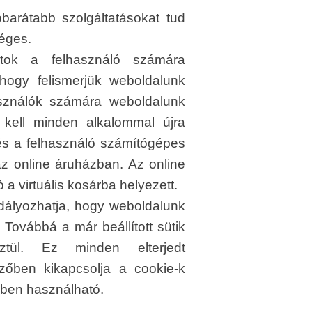
arátabb szolgáltatásokat tud
séges.
atok a felhasználó számára
 hogy felismerjük weboldalunk
asználók számára weboldalunk
 kell minden alkalommal újra
 és a felhasználó számítógépes
az online áruházban. Az online
a virtuális kosárba helyezett.
adályozhatja, hogy weboldalunk
. Továbbá a már beállított sütik
ztül. Ez minden elterjedt
zőben kikapcsolja a cookie-k
ékben használható.