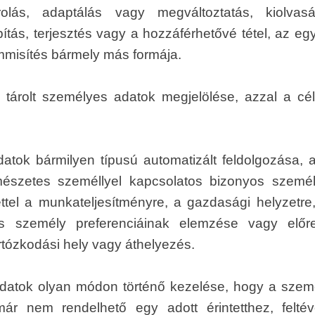
olás, adaptálás vagy megváltoztatás, kiolvasá
bítás, terjesztés vagy a hozzáférhetővé tétel, az e
mmisítés bármely más formája.
 tárolt személyes adatok megjelölése, azzal a cél
datok bármilyen típusú automatizált feldolgozása, 
észetes személlyel kapcsolatos bizonyos szemé
tettel a munkateljesítményre, a gazdasági helyzet
s személy preferenciáinak elemzése vagy előrej
rtózkodási hely vagy áthelyezés.
datok olyan módon történő kezelése, hogy a szemé
már nem rendelhető egy adott érintetthez, felté