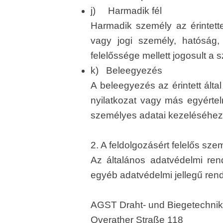
j) Harmadik fél
Harmadik személy az érintett
vagy jogi személy, hatóság,
felelőssége mellett jogosult a
k) Beleegyezés
A beleegyezés az érintett álta
nyilatkozat vagy más egyértel
személyes adatai kezeléséhez.
2. A feldolgozásért felelős sz
Az általános adatvédelmi ren
egyéb adatvédelmi jellegű ren
AGST Draht- und Biegetechn
Overather Straße 118