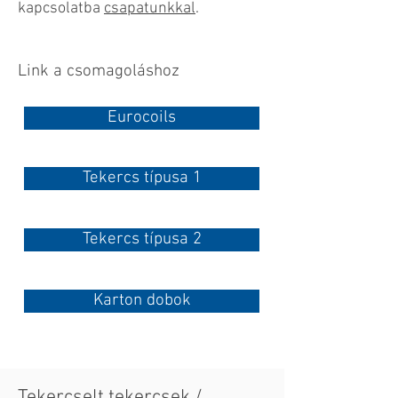
kapcsolatba
csapatunkkal
.
Link a csomagoláshoz
Eurocoils
Tekercs típusa 1
Tekercs típusa 2
Karton dobok
Tekercselt tekercsek /