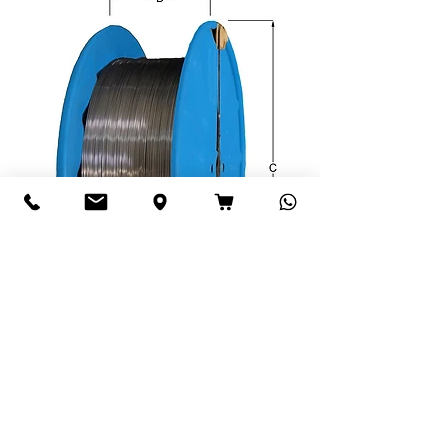
DIN szerinti tekercsek áttekintése