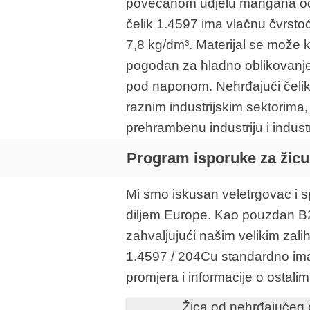
povećanom udjelu mangana od 6
čelik 1.4597 ima vlačnu čvrst
7,8 kg/dm³. Materijal se može ko
pogodan za hladno oblikovanje 
pod naponom. Nehrđajući čeli
raznim industrijskim sektorima, 
prehrambenu industriju i industr
Program isporuke za žicu 
Mi smo iskusan veletrgovac i sp
diljem Europe. Kao pouzdan B2B
zahvaljujući našim velikim zal
1.4597 / 204Cu standardno im
promjera i informacije o osta
Žica od nehrđajućeg 