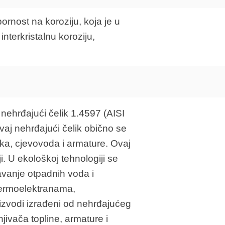
rnost na koroziju, koja je u
nterkristalnu koroziju,
 nehrđajući čelik 1.4597 (AISI
aj nehrđajući čelik obično se
mnika, cjevovoda i armature. Ovaj
i. U ekološkoj tehnologiji se
ćavanje otpadnih voda i
u termoelektranama,
izvodi izrađeni od nehrđajućeg
ivača topline, armature i