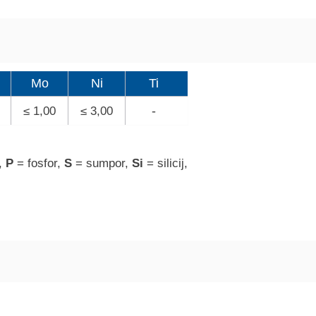
Mo
Ni
Ti
-
≤ 1,00
≤ 3,00
l,
P
= fosfor,
S
= sumpor,
Si
= silicij,