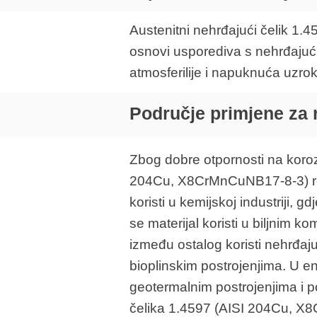
Austenitni nehrđajući čelik 1.
osnovi usporediva s nehrđajućim
atmosferilije i napuknuća uzro
Područje primjene za n
Zbog dobre otpornosti na korozi
204Cu, X8CrMnCuNB17-8-3) redov
koristi u kemijskoj industriji, 
se materijal koristi u biljnim 
između ostalog koristi nehrđaju
bioplinskim postrojenjima. U ene
geotermalnim postrojenjima i 
čelika 1.4597 (AISI 204Cu, X8