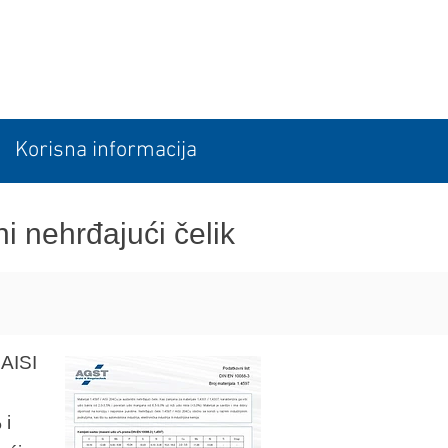
Korisna informacija
ni nehrđajući čelik
 AISI
 i