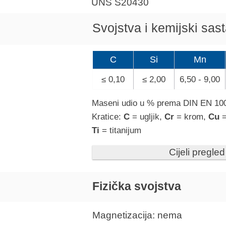
UNS S20430
Svojstva i kemijski sas
C
Si
Mn
≤ 0,10
≤ 2,00
6,50 - 9,00
Maseni udio u % prema DIN EN 10
Kratice:
C
= ugljik,
Cr
= krom,
Cu
Ti
= titanijum
Cijeli pregled
Fizička svojstva
Magnetizacija: nema