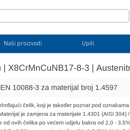
Naši proizvodi
Upiti
Cu | X8CrMnCuNB17-8-3 |
Austenit
 EN 10088-3 za materijal broj 1.4597
nehrđajući čelik, koji je također poznat pod oznakama
erijal je zamjena za materijale 1.4301 (AISI 304) /
se od ovih čelika po većem udjelu bakra od 2,0 - 3,5%