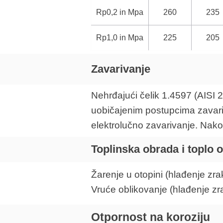
Rp0,2 in Mpa
260
235
Rp1,0 in Mpa
225
205
Zavarivanje
Nehrđajući čelik 1.4597 (AISI
uobičajenim postupcima zavariv
elektrolučno zavarivanje. Nakon
Toplinska obrada i toplo 
Žarenje u otopini (hlađenje z
Vruće oblikovanje (hlađenje z
Otpornost na koroziju