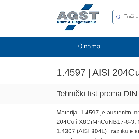
O nama
1.4597 | AISI 204
Tehnički list prema DIN
Materijal 1.4597 je austenitni 
204Cu i X8CrMnCuNB17-8-3. Mat
1.4307 (AISI 304L) i razlikuje 