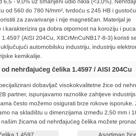
,5 - 9,0% uz smanjeni udio nikla (<3,0%). Nehrđaj
oću od 560 do 780 N/mm², tvrdoću ≤ 245 HB i gustoć
ristiti za zavarivanje i nije magnetičan. Materijal je
i karakterizira ga dobra otpornost na koroziju i puca
k 1.4597 (AISI 204Cu, X8CrMnCuNB17-8-3) koristi s
uključujući automobilsku industriju, industriju elektro
ijske kemikalije.
od nehrđajućeg čelika 1.4597 / AISI 204Cu
ecijalizirani dobavljač visokokvalitetne žice od nehr
 partner, ispunjavamo raznolike zahtjeve industrijsk
ihama često možemo osigurati brze rokove isporuke. 
amo na skladištu u dimenzijama između 2,50 mm i 1
lim našim žicama od nehrđajućeg čelika možete prona
čelika 1.4597
Asortiman žic