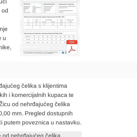
ući
u od
nje
e u
nike,
đajućeg čelika s klijentima
ih i komercijalnih kupaca te
Žicu od nehrđajućeg čelika
0,00 mm. Pregled dostupnih
ći putem poveznica u nastavku.
e od nehrđajućeg čelika