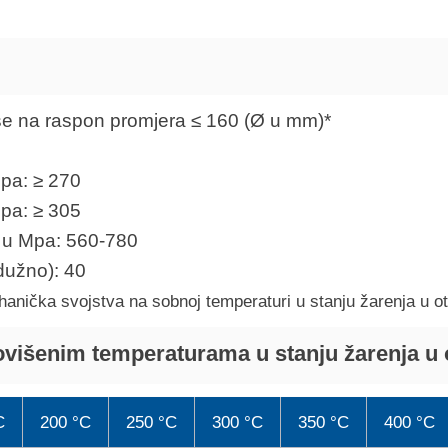
se na raspon promjera ≤ 160 (Ø u mm)*
pa: ≥ 270
pa: ≥ 305
m u Mpa: 560-780
zdužno): 40
anička svojstva na sobnoj temperaturi u stanju žarenja u o
ovišenim temperaturama u stanju žarenja u 
C
200 °C
250 °C
300 °C
350 °C
400 °C