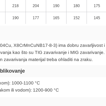
218
204
190
180
175
190
177
165
152
145
 204Cu, X8CrMnCuNB17-8-3) ima dobru zavarljivost i 
anja kao što su TIG zavarivanje i MIG zavarivanje. 
 zavarivanja materijal treba ohladiti na zraku.
oblikovanje
rakom): 1000-1100 °C
rakom ili vodom): 1200-900 °C