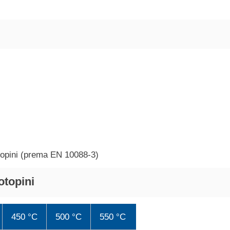
topini (prema EN 10088-3)
otopini
450 °C
500 °C
550 °C