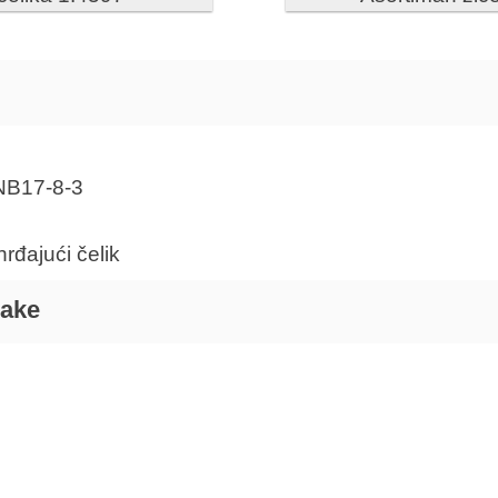
NB17-8-3
hrđajući čelik
nake