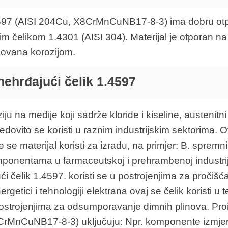
4597 (AISI 204Cu, X8CrMnCuNB17-8-3) ima dobru otpo
 čelikom 1.4301 (AISI 304). Materijal je otporan na i
kovana korozijom.
ehrđajući čelik 1.
4597
ju na medije koji sadrže kloride i kiseline, austenitni
ito se koristi u raznim industrijskim sektorima. Ov
gdje se materijal koristi za izradu, na primjer: B. spre
komponentama u farmaceutskoj i prehrambenoj industrij
ći čelik 1.4597. koristi se u postrojenjima za pročiš
rgetici i tehnologiji elektrana ovaj se čelik koristi 
postrojenjima za odsumporavanje dimnih plinova. Pro
CrMnCuNB17-8-3) uključuju: Npr. komponente izmjenj