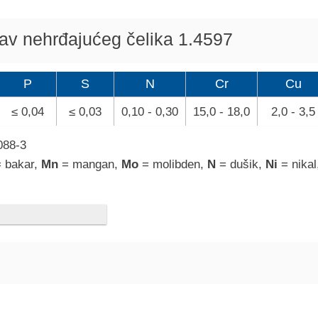
tav nehrđajućeg čelika 1.4597
P
S
N
Cr
Cu
≤ 0,04
≤ 0,03
0,10 - 0,30
15,0 - 18,0
2,0 - 3,5
088-3
= bakar,
Mn
= mangan,
Mo
= molibden,
N
= dušik,
Ni
= nika