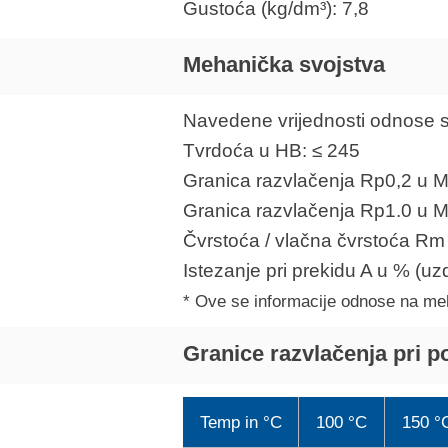
Gustoća (kg/dm³): 7,8
Mehanička svojstva
Navedene vrijednosti odnose 
Tvrdoća u HB: ≤ 245
Granica razvlačenja Rp0,2 u M
Granica razvlačenja Rp1.0 u M
Čvrstoća / vlačna čvrstoća R
Istezanje pri prekidu A u % (u
* Ove se informacije odnose na meh
Granice razvlačenja pri p
Temp in °C
100 °C
150 °