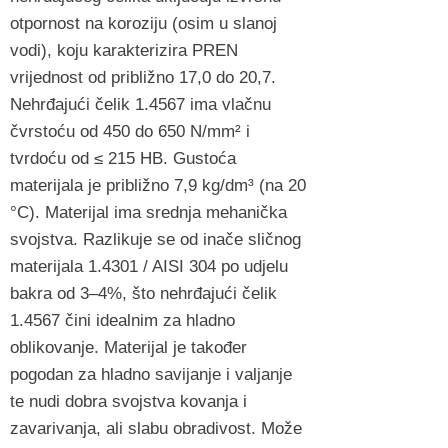
otpornost na koroziju (osim u slanoj
vodi), koju karakterizira PREN
vrijednost od približno 17,0 do 20,7.
Nehrđajući čelik 1.4567 ima vlačnu
čvrstoću od 450 do 650 N/mm² i
tvrdoću od ≤ 215 HB. Gustoća
materijala je približno 7,9 kg/dm³ (na 20
°C). Materijal ima srednja mehanička
svojstva. Razlikuje se od inače sličnog
materijala 1.4301 / AISI 304 po udjelu
bakra od 3–4%, što nehrđajući čelik
1.4567 čini idealnim za hladno
oblikovanje. Materijal je također
pogodan za hladno savijanje i valjanje
te nudi dobra svojstva kovanja i
zavarivanja, ali slabu obradivost. Može