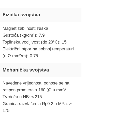
Fizička svojstva
Magnetizabilnost: Niska
Gustoća (kg/dm³): 7.9
Toplinska vodljivost (do 20°C): 15
Električni otpor na sobnoj temperaturi
(u Ω mm²/m): 0.75
Mehanička svojstva
Navedene vrijednosti odnose se na
raspon promjera ≤ 160 (Ø u mm)*
Tvrdoća u HB: ≤ 215
Granica razvlačenja Rp0.2 u MPa: ≥
175