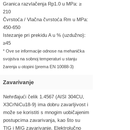
Granica razvlačenja Rp1.0 u MPa: ≥
210
Čvrstoća / Vlačna čvrstoća Rm u MPa:
450-650
Istezanje pri prekidu A u % (uzdužno):
≥45
* Ove se informacije odnose na mehanička
svojstva na sobnoj temperaturi u stanju
žarenja u otopini (prema EN 10088-3)
Zavarivanje
Nehrđajući čelik 1.4567 (AISI 304CU,
X3CrNiCu18-9) ima dobru zavarljivost i
može se koristiti s mnogim uobičajenim
postupcima zavarivanja, kao što su
TIG i MIG zavarivanje. Elektrolučno