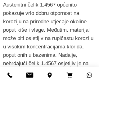
Austenitni čelik 1.4567 općenito
pokazuje vrlo dobru otpornost na
koroziju na prirodne utjecaje okoline
poput kiše i vlage. Međutim, materijal
može biti osjetljiv na rupičastu koroziju
u visokim koncentracijama klorida,
poput onih u bazenima. Nadalje,
nehrđajući čelik 1.4567 osjetljiv je na
interkristalnu koroziju u zavarenom
stanju, posebno ako nije dovoljno
toplinski obrađen. U kontaktu sa
slanom vodom (morska voda) može
doći do rupičaste korozije.
Područje primjene za
nehrđajući čelik 1.
4567