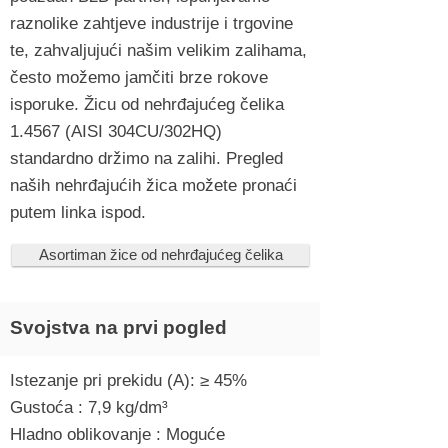
raznolike zahtjeve industrije i trgovine
te, zahvaljujući našim velikim zalihama,
često možemo jamčiti brze rokove
isporuke. Žicu od nehrđajućeg čelika
1.4567 (AISI 304CU/302HQ)
standardno držimo na zalihi. Pregled
naših nehrđajućih žica možete pronaći
putem linka ispod.
Asortiman žice od nehrđajućeg čelika
Svojstva na prvi pogled
Istezanje pri prekidu (A): ≥ 45%
Gustoća : 7,9 kg/dm³
Hladno oblikovanje : Moguće