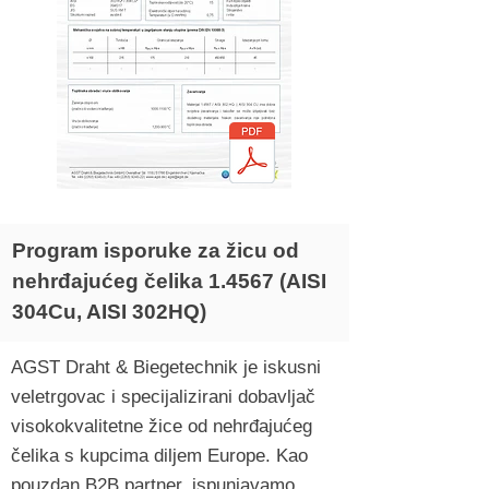
Program isporuke za žicu od
nehrđajućeg čelika 1.4567 (AISI
304Cu, AISI 302HQ)
AGST Draht & Biegetechnik je iskusni
veletrgovac i specijalizirani dobavljač
visokokvalitetne žice od nehrđajućeg
čelika s kupcima diljem Europe. Kao
pouzdan B2B partner, ispunjavamo