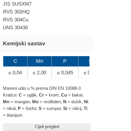
JIS SUSXM7
RVS 302HQ
RVS 304Cu
UNS 30430
Kemijski sastav
C
Mn
P
S
≤ 0,04
≤ 2,00
≤ 0,045
≤ 0,03
Maseni udio u % prema DIN EN 10088-3
Kratice:
C
= ugljik,
Cr
= krom,
Cu
= bakar,
Mn
= mangan,
Mo
= molibden,
N
= dušik,
Ni
= nikal,
P
= fosfor,
S
= sumpor,
Si
= silicij,
Ti
= titanijum
Cijeli pregled