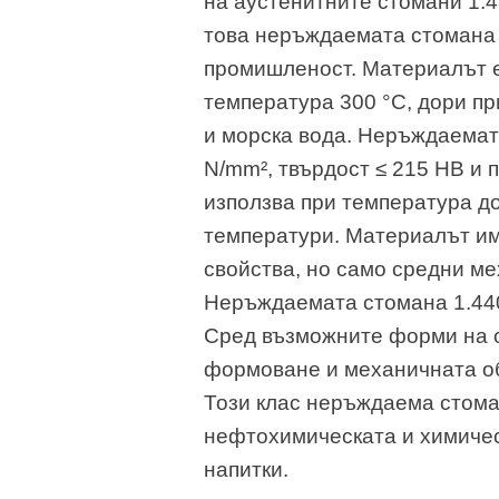
на аустенитните стомани 1.
това неръждаемата стомана 
промишленост. Материалът е
температура 300 °C, дори пр
и морска вода. Неръждаемата
N/mm², твърдост ≤ 215 HB и п
използва при температура до
температури. Материалът им
свойства, но само средни м
Неръждаемата стомана 1.440
Сред възможните форми на о
формоване и механичната об
Този клас неръждаема стома
нефтохимическата и химичес
напитки.