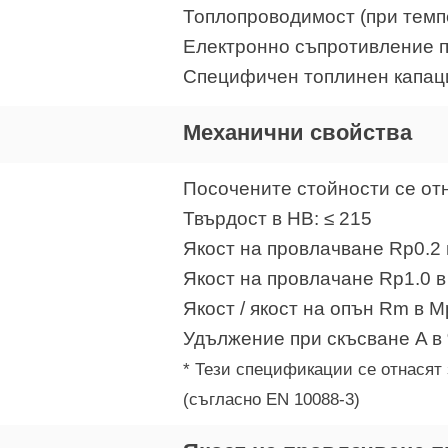
Топлопроводимост (при темпе
Електронно съпротивление пр
Специфичен топлинен капацит
Механични свойства
Посочените стойности се отн
Твърдост в HB: ≤ 215
Якост на провлачване Rp0.2 
Якост на провлачане Rp1.0 в
Якост / якост на опън Rm в M
Удължение при скъсване A в 
* Тези спецификации се отнасят 
(съгласно EN 10088-3)