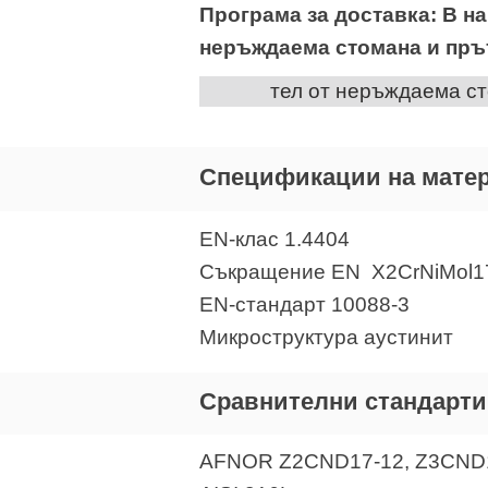
Програма за доставка: В н
неръждаема стомана и пръ
тел от неръждаема ст
Спецификации на мате
EN-клас 1.4404
Съкращение EN X2CrNiMol17
EN-стандарт 10088-3
Микроструктура аустинит
Сравнителни стандарти
AFNOR Z2CND17-12, Z3CND1