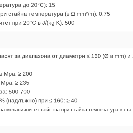
ратура до 20°C): 15
и стайна температура (в Ω mm²/m): 0,75
ет при 20°C в J/(kg K): 500
асят за диапазона от диаметри ≤ 160 (Ø в mm) и 1
в Mpa: ≥ 200
 Mpa: ≥ 235
pa: 500-700
% (надлъжно) при ≤ 160: ≥
40
за механичните свойства при стайна температура в със