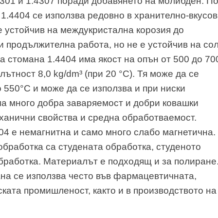
4301 и 1.4307 поради добавянето на молибден. П
1.4404 се използва редовно в хранително-вкусо
 устойчив на междукристална корозия до
и продължителна работа, но не е устойчив на со
 стомана 1.4404 има якост на опън от 500 до 70
лътност 8,0 kg/dm³ (при 20 °C). Тя може да се
 550°C и може да се използва и при ниски
а много добра заваряемост и добри ковашки
еханични свойства и средна обработваемост.
4 е немагнитна и само много слабо магнетична.
бработка са студената обработка, студеното
работка. Материалът е подходящ и за полиране
на се използва често във фармацевтичната,
ката промишленост, както и в производството на