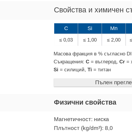
Свойства и химичен с
C
Si
Mn
≤ 0,03
≤ 1,00
≤ 2,00
≤
Масова фракция в % съгласно DI
Съкращения:
C
= въглерод,
Cr
= 
Si
= силиций,
Ti
= титан
Пълен прегл
Физични свойства
Магнетичност: ниска
Плътност (kg/dm³): 8,0