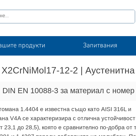
ашите продукти
Запитвания
 | X2CrNiMol17-12-2 | Аустенитн
 DIN EN 10088-3 за материал с номер
омана 1.4404 е известна също като AISI 316L и
ана V4A се характеризира с отлична устойчивост
 23,1 до 28,5), която е сравнително по-добра от 