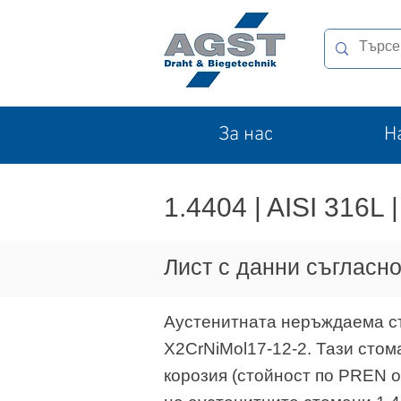
За нас
Н
1.4404 | AISI 316L
Лист с данни съгласно
Аустенитната неръждаема ст
X2CrNiMol17-12-2. Тази стом
корозия (стойност по PREN от