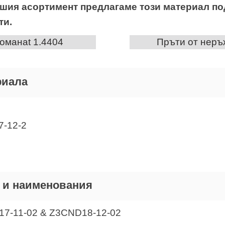
ашия асортимент предлагаме този материал по
ти.
оманаt 1.4404
Пръти от неръ
риала
-12-2
 и наименования
7-11-02 & Z3CND18-12-02