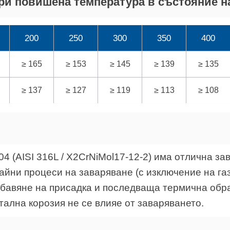
ри повишена температура в състояние на
200
250
300
350
400
≥ 165
≥ 153
≥ 145
≥ 139
≥ 135
≥ 137
≥ 127
≥ 119
≥ 113
≥ 108
4 (AISI 316L / X2CrNiMol17-12-2) има отлична з
чайни процеси на заваряване (с изключение на га
обавяне на присадка и последваща термична обра
ална корозия не се влияе от заваряването.