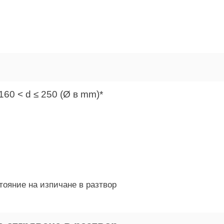
60 < d ≤ 250 (Ø в mm)*
тояние на изпичане в разтвор