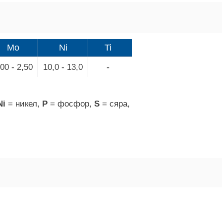
Mo
Ni
Ti
-
,00 - 2,50
10,0 - 13,0
Ni
= никел,
P
= фосфор,
S
= сяра,