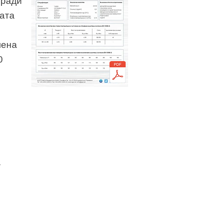
оради
вата
лена
0
.