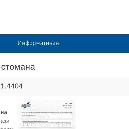
Информативен
а стомана
 1.4404
 на
тази