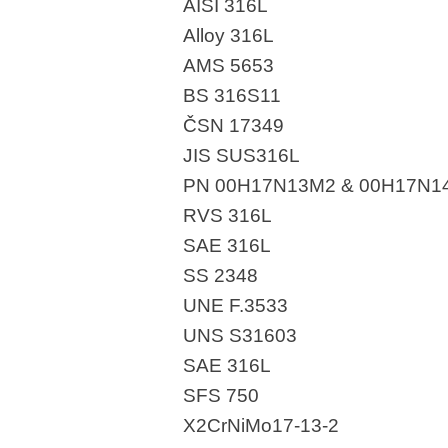
AISI 316L
Alloy 316L
AMS 5653
BS 316S11
ČSN 17349
JIS SUS316L
PN 00H17N13M2 & 00H17N1
RVS 316L
SAE 316L
SS 2348
UNE F.3533
UNS S31603
SAE 316L
SFS 750
X2CrNiMo17-13-2