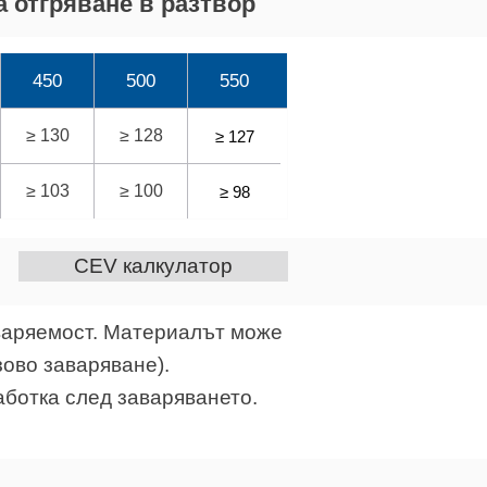
 отгряване в разтвор
450
500
550
≥ 130
≥ 128
≥ 127
≥ 103
≥ 100
≥ 98
CEV калкулатор
аваряемост. Материалът може
зово заваряване).
ботка след заваряването.