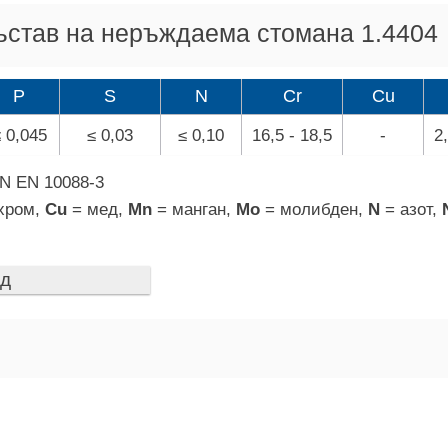
ъстав на неръждаема стомана 1.4404
P
S
N
Cr
Cu
 0,045
≤ 0,03
≤ 0,10
16,5 - 18,5
-
2
N EN 10088-3
хром,
Cu
= мед,
Mn
= манган,
Mo
= молибден,
N
= азот,
ед