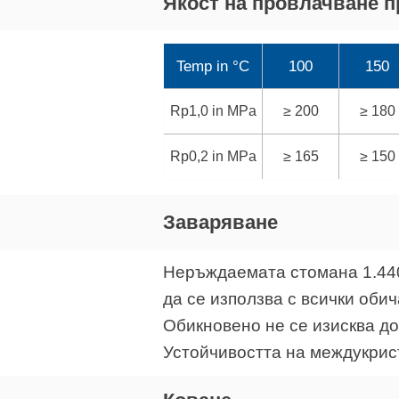
Якост на провлачване п
Temp in °C
100
150
Rp1,0 in MPa
≥ 200
≥ 180
Rp0,2 in MPa
≥ 165
≥ 150
Заваряване
Неръждаемата стомана 1.440
да се използва с всички оби
Обикновено не се изисква д
Устойчивостта на междукрист