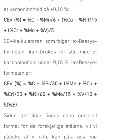
et karboninnhold på +0,18 %:
CEV (%) = %C + %Mn/6 + (%Cu + %Ni)/15
+ (%Cr + %Mo + %V)/5
CEV-kalkulatoren, som følger Ito-Bessyo-
formelen, kan brukes for stål med et
karboninnhold under 0,18 %. Ito-Bessyo-
formelen er:
CEV (%) = %C + %Si/30 + (%Mn + %Cu +
%Cr)/20 + %Ni/60 + %Mo/15 + %V/10 +
5(%B)
Siden det ikke finnes noen generell
formel for de forskjellige stålene, vil vi
påpeke at vi ikke kan påta oss noe