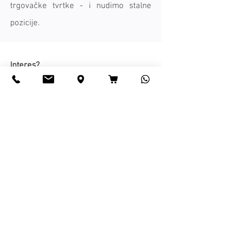
trgovačke tvrtke - i nudimo stalne
pozicije.
Interes?
Ako želite podržati naš tim svojim
talentima, voljeli bismo čuti od vas.
Molimo pošaljite sadržajnu prijavu i
potpun životopis sa fotografijom i
certifikatima/dokazom o izvedbi na:
jobs@agst.de