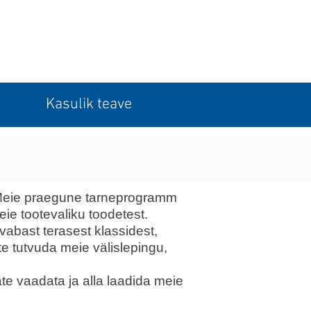
Kasulik teave
. Meie praegune tarneprogramm
eie tootevaliku toodetest.
vabast terasest klassidest,
e tutvuda meie välislepingu,
e vaadata ja alla laadida meie