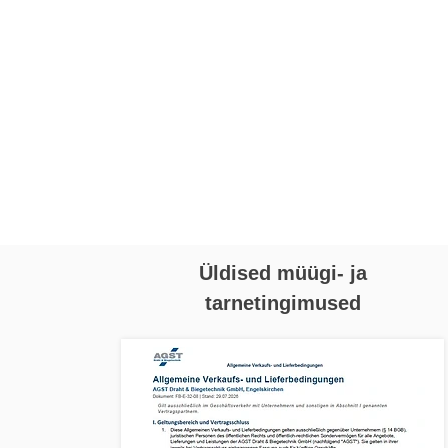
Üldised müügi- ja
tarnetingimused