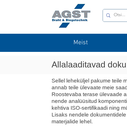
Meist
Allalaaditavad dok
Sellel leheküljel pakume teil
annab teile ülevaate meie saada
Roostevaba terase ülevaade ann
nende analüüsitud komponentide
kehtiva ISO-sertifikaadi ning m
Lisaks nendele dokumentidele p
materjalide
lehel.