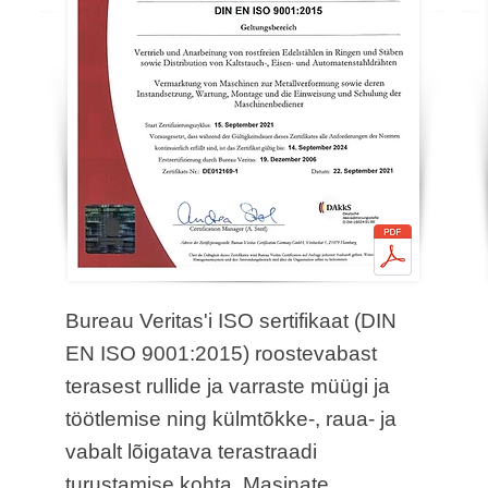
Bureau Veritas'i ISO sertifikaat (DIN
EN ISO 9001:2015) roostevabast
terasest rullide ja varraste müügi ja
töötlemise ning külmtõkke-, raua- ja
vabalt lõigatava terastraadi
turustamise kohta. Masinate