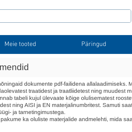
Meie tooted
Päringud
umendid
e mõningaid dokumente pdf-failidena allalaadimiseks
olevatest traatidest ja traatliidetest ning muudest m
ab tabeli kujul ülevaate kõige olulisematest rooste
st ning AISI ja EN materjalinumbritest. Samuti saat
üügi- ja tarnetingimustega.
akume ka oluliste materjalide andmelehti, mida saat