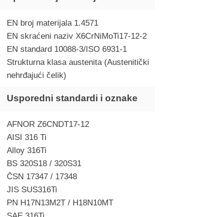
EN broj materijala 1.4571
EN skraćeni naziv X6CrNiMoTi17-12-2
EN standard 10088-3/ISO 6931-1
Strukturna klasa austenita (Austenitički
nehrđajući čelik)
Usporedni standardi i oznake
AFNOR Z6CNDT17-12
AISI 316 Ti
Alloy 316Ti
BS 320S18 / 320S31
ČSN 17347 / 17348
JIS SUS316Ti
PN H17N13M2T / H18N10MT
SAE 316Ti