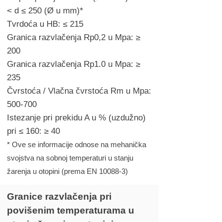
< d ≤ 250 (Ø u mm)*
Tvrdoća u HB: ≤ 215
Granica razvlačenja Rp0,2 u Mpa: ≥
200
Granica razvlačenja Rp1.0 u Mpa: ≥
235
Čvrstoća / Vlačna čvrstoća Rm u Mpa:
500-700
Istezanje pri prekidu A u % (uzdužno)
pri ≤ 160: ≥
40
* Ove se informacije odnose na mehanička
svojstva na sobnoj temperaturi u stanju
žarenja u otopini (prema EN 10088-3)
Granice razvlačenja pri
povišenim temperaturama u