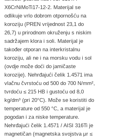
X6CrNiMoTi17-12-2. Materijal se
odlikuje vrlo dobrom otpornošću na
koroziju (PREN vrijednost 23,1 do
26,7) u prirodnom okruženju s niskim
sadržajem klora i soli. Materijal je
također otporan na interkristalnu
koroziju, ali ne i na morsku vodu i sol
(ovdje može doći do jamičaste
korozije). Nehrđajući čelik 1.4571 ima
vlačnu čvrstoću od 500 do 700 N/mm²,
tvrdoću ≤ 215 HB i gustoću od 8,0
kg/dm³ (pri 20°C). Može se koristiti do
temperature od 550 °C, a materijal je
pogodan i za niske temperature.
Nehrđajući čelik 1.4571 / AISI 316Ti je
magnetičan (magnetska svojstva μr ≤