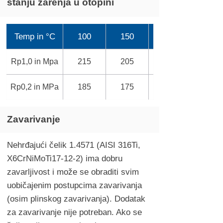
stanju žarenja u otopini
Temp in °C
100
150
Rp1,0 in Mpa
215
205
Rp0,2 in MPa
185
175
Zavarivanje
Nehrđajući čelik 1.4571 (AISI 316Ti,
X6CrNiMoTi17-12-2) ima dobru
zavarljivost i može se obraditi svim
uobičajenim postupcima zavarivanja
(osim plinskog zavarivanja). Dodatak
za zavarivanje nije potreban. Ako se