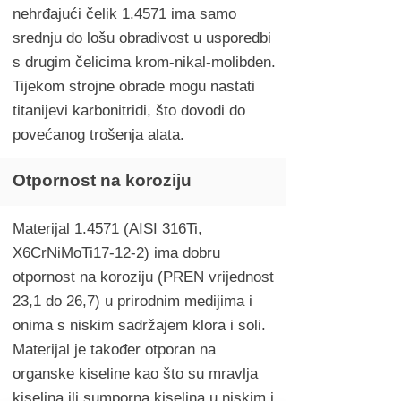
nehrđajući čelik 1.4571 ima samo
srednju do lošu obradivost u usporedbi
s drugim čelicima krom-nikal-molibden.
Tijekom strojne obrade mogu nastati
titanijevi karbonitridi, što dovodi do
povećanog trošenja alata.
Otpornost na koroziju
Materijal 1.4571 (AISI 316Ti,
X6CrNiMoTi17-12-2) ima dobru
otpornost na koroziju (PREN vrijednost
23,1 do 26,7) u prirodnim medijima i
onima s niskim sadržajem klora i soli.
Materijal je također otporan na
organske kiseline kao što su mravlja
kiselina ili sumporna kiselina u niskim i