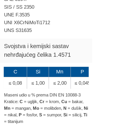
SIS / SS 2350
UNE F.3535
UNI X6CrNiMoTi1712
UNS S31635
Svojstva i kemijski sastav
nehrđajućeg čelika 1.4571
C
Si
Mn
P
≤ 0,08
≤ 1,00
≤ 2,00
≤ 0,045
Maseni udio u % prema DIN EN 10088-3
Kratice:
C
= ugljik,
Cr
= krom,
Cu
= bakar,
Mn
= mangan,
Mo
= molibden,
N
= dušik,
Ni
= nikal,
P
= fosfor,
S
= sumpor,
Si
= silicij,
Ti
= titanijum