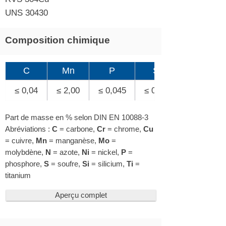
UNS 30430
Composition chimique
C
Mn
P
S
≤ 0,04
≤ 2,00
≤ 0,045
≤ 0,03
Part de masse en % selon DIN EN 10088-3
Abréviations :
C
= carbone,
Cr
= chrome,
Cu
= cuivre,
Mn
= manganèse,
Mo
=
molybdène,
N
= azote,
Ni
= nickel,
P
=
phosphore,
S
= soufre,
Si
= silicium,
Ti
=
titanium
Aperçu complet