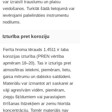
var izraisīt trauslumu un plaisu
veidošanos. Turklāt šādā lietojumā var
ievērojami palielināties instrumentu
nodilums.
Izturība pret koroziju
Ferīta hroma tērauds 1.4511 ir laba
korozijas izturība (PREN vērtība
apmēram 18–20). Tas ir izturīgs pret
atmosfēras ietekmi, piemēram, lietu,
gaisa mitrumu un dabisko saldūdeni.
Materiālu var izmantot arī saskarei ar
vāji agresīvām vidēm, piemēram,
ziepju šķīdumiem vai parastajiem
tīrīšanas līdzekļiem ar zemu hlorīda
koncentrāciju. Tomēr materiāls nav