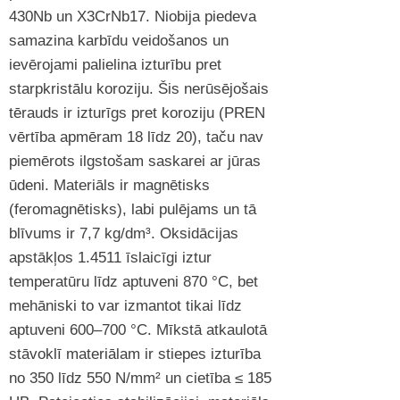
430Nb un X3CrNb17. Niobija piedeva
samazina karbīdu veidošanos un
ievērojami palielina izturību pret
starpkristālu koroziju. Šis nerūsējošais
tērauds ir izturīgs pret koroziju (PREN
vērtība apmēram 18 līdz 20), taču nav
piemērots ilgstošam saskarei ar jūras
ūdeni. Materiāls ir magnētisks
(feromagnētisks), labi pulējams un tā
blīvums ir 7,7 kg/dm³. Oksidācijas
apstākļos 1.4511 īslaicīgi iztur
temperatūru līdz aptuveni 870 °C, bet
mehāniski to var izmantot tikai līdz
aptuveni 600–700 °C. Mīkstā atkaulotā
stāvoklī materiālam ir stiepes izturība
no 350 līdz 550 N/mm² un cietība ≤ 185