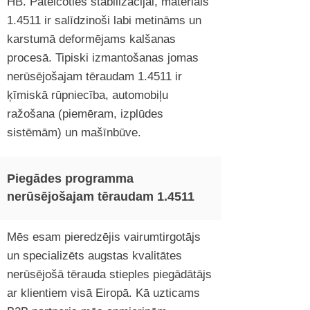
HB. Pateicoties stabilizācijai, materiāls
1.4511 ir salīdzinoši labi metināms un
karstumā deformējams kalšanas
procesā. Tipiski izmantošanas jomas
nerūsējošajam tēraudam 1.4511 ir
ķīmiskā rūpniecība, automobiļu
ražošana (piemēram, izplūdes
sistēmām) un mašīnbūve.
Piegādes programma
nerūsējošajam tēraudam 1.4511
Mēs esam pieredzējis vairumtirgotājs
un specializēts augstas kvalitātes
nerūsējošā tērauda stieples piegādātājs
ar klientiem visā Eiropā. Kā uzticams