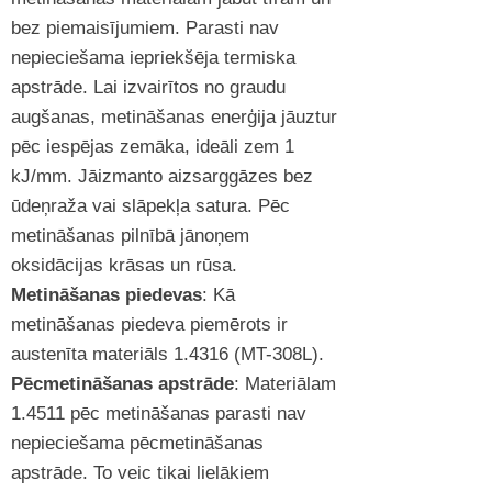
bez piemaisījumiem. Parasti nav
nepieciešama iepriekšēja termiska
apstrāde. Lai izvairītos no graudu
augšanas, metināšanas enerģija jāuztur
pēc iespējas zemāka, ideāli zem 1
kJ/mm. Jāizmanto aizsarggāzes bez
ūdeņraža vai slāpekļa satura. Pēc
metināšanas pilnībā jānoņem
oksidācijas krāsas un rūsa.
Metināšanas piedevas
: Kā
metināšanas piedeva piemērots ir
austenīta materiāls 1.4316 (MT-308L).
Pēcmetināšanas apstrāde
: Materiālam
1.4511 pēc metināšanas parasti nav
nepieciešama pēcmetināšanas
apstrāde. To veic tikai lielākiem