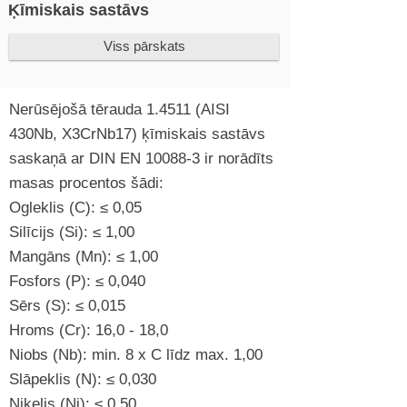
Ķīmiskais sastāvs
Viss pārskats
Nerūsējošā tērauda 1.4511 (AISI
430Nb, X3CrNb17) ķīmiskais sastāvs
saskaņā ar DIN EN 10088-3 ir norādīts
masas procentos šādi:
Ogleklis (C): ≤ 0,05
Silīcijs (Si): ≤ 1,00
Mangāns (Mn): ≤ 1,00
Fosfors (P): ≤ 0,040
Sērs (S): ≤ 0,015
Hroms (Cr): 16,0 - 18,0
Niobs (Nb): min. 8 x C līdz max. 1,00
Slāpeklis (N): ≤ 0,030
Niķelis (Ni): ≤ 0,50