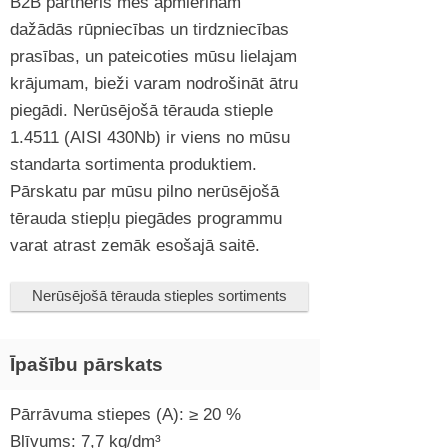
B2B partneris mēs apmierinām
dažādās rūpniecības un tirdzniecības
prasības, un pateicoties mūsu lielajam
krājumam, bieži varam nodrošināt ātru
piegādi. Nerūsējošā tērauda stieple
1.4511 (AISI 430Nb) ir viens no mūsu
standarta sortimenta produktiem.
Pārskatu par mūsu pilno nerūsējošā
tērauda stiepļu piegādes programmu
varat atrast zemāk esošajā saitē.
Nerūsējošā tērauda stieples sortiments
Īpašību pārskats
Pārrāvuma stiepes (A): ≥ 20 %
Blīvums: 7,7 kg/dm³