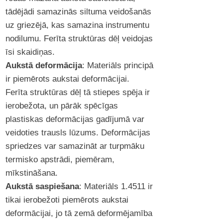
tādējādi samazinās siltuma veidošanās
uz griezējā, kas samazina instrumentu
nodilumu. Ferīta struktūras dēļ veidojas
īsi skaidiņas.
Aukstā deformācija
: Materiāls principā
ir piemērots aukstai deformācijai.
Ferīta struktūras dēļ tā stiepes spēja ir
ierobežota, un pārāk spēcīgas
plastiskas deformācijas gadījumā var
veidoties trausls lūzums. Deformācijas
spriedzes var samazināt ar turpmāku
termisko apstrādi, piemēram,
mīkstināšana.
Aukstā saspiešana
: Materiāls 1.4511 ir
tikai ierobežoti piemērots aukstai
deformācijai, jo tā zemā deformējamība