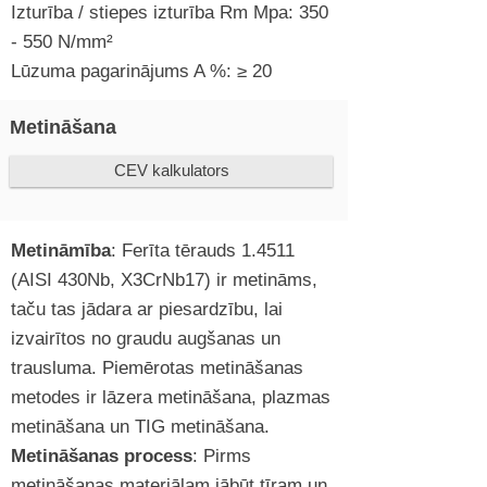
Izturība / stiepes izturība Rm Mpa: 350
- 550 N/mm²
Lūzuma pagarinājums A %: ≥ 20
Metināšana
CEV kalkulators
Metināmība
: Ferīta tērauds 1.4511
(AISI 430Nb, X3CrNb17) ir metināms,
taču tas jādara ar piesardzību, lai
izvairītos no graudu augšanas un
trausluma. Piemērotas metināšanas
metodes ir lāzera metināšana, plazmas
metināšana un TIG metināšana.
Metināšanas process
: Pirms
metināšanas materiālam jābūt tīram un