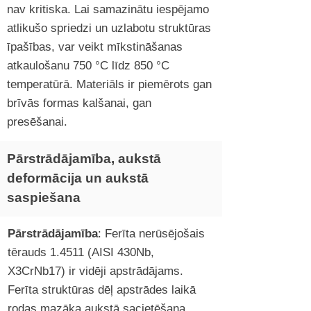
nav kritiska. Lai samazinātu iespējamo
atlikušo spriedzi un uzlabotu struktūras
īpašības, var veikt mīkstināšanas
atkaulošanu 750 °C līdz 850 °C
temperatūrā. Materiāls ir piemērots gan
brīvās formas kalšanai, gan
presēšanai.
Pārstrādājamība, aukstā
deformācija un aukstā
saspiešana
Pārstrādājamība
: Ferīta nerūsējošais
tērauds 1.4511 (AISI 430Nb,
X3CrNb17) ir vidēji apstrādājams.
Ferīta struktūras dēļ apstrādes laikā
rodas mazāka aukstā sacietēšana,