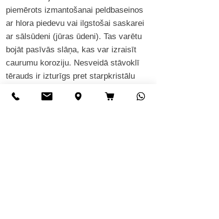
piemērots izmantošanai peldbaseinos
ar hlora piedevu vai ilgstošai saskarei
ar sālsūdeni (jūras ūdeni). Tas varētu
bojāt pasīvās slāņa, kas var izraisīt
caurumu koroziju. Nesveidā stāvoklī
tērauds ir izturīgs pret starpkristālu
koroziju, ko papildina niobija
stabilizācija.
Nerūsējošā tērauda 1.
4511
pielietojuma diapazons
Ferīta nerūsējošais tērauds 1.4511
(AISI 430Nb, X3CrNb17) izceļas ar
labu izturību pret koroziju, augstu
temperatūras izturību oksidācijas