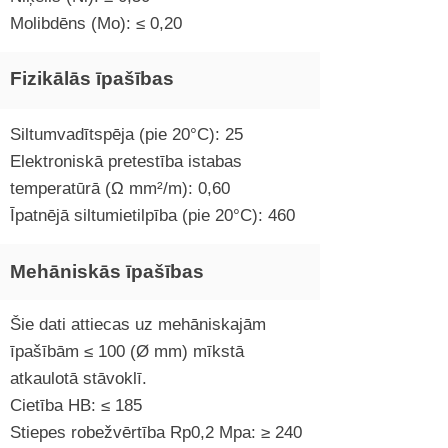
Molibdēns (Mo): ≤ 0,20
Fizikālās īpašības
Siltumvadītspēja (pie 20°C): 25
Elektroniskā pretestība istabas
temperatūrā (Ω mm²/m): 0,60
Īpatnējā siltumietilpība (pie 20°C): 460
Mehāniskās īpašības
Šie dati attiecas uz mehāniskajām
īpašībām ≤ 100 (Ø mm) mīkstā
atkaulotā stāvoklī.
Cietība HB: ≤ 185
Stiepes robežvērtība Rp0,2 Mpa: ≥ 240