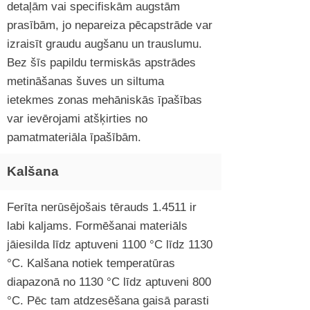
detaļām vai specifiskām augstām
prasībām, jo nepareiza pēcapstrāde var
izraisīt graudu augšanu un trauslumu.
Bez šīs papildu termiskās apstrādes
metināšanas šuves un siltuma
ietekmes zonas mehāniskās īpašības
var ievērojami atšķirties no
pamatmateriāla īpašībām.
Kalšana
Ferīta nerūsējošais tērauds 1.4511 ir
labi kaljams. Formēšanai materiāls
jāiesilda līdz aptuveni 1100 °C līdz 1130
°C. Kalšana notiek temperatūras
diapazonā no 1130 °C līdz aptuveni 800
°C. Pēc tam atdzesēšana gaisā parasti