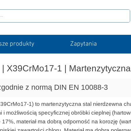
sze produkty
Zapytania
| X39CrMo17-1 | Martenzytyczna 
 zgodnie z normą DIN EN 10088-3
39CrMo17-1) to martenzytyczna stal nierdzewna cha
i możliwością specyficznej obróbki cieplnej (harto
 17%, materiał ma dobrą odporność na korozję (war
skiej zawartości chloru. Materiał ma dobrą polerow