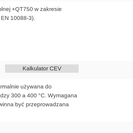
eplnej +QT750 w zakresie
z EN 10088-3).
Kalkulator CEV
ormalnie używana do
między 300 a 400 °C. Wymagana
powinna być przeprowadzana