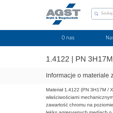
O nas
Na
1.4122 | PN 3H17M 
Informacje o materiale
Materiał 1.4122 (PN 3H17M / X
właściwościami mechanicznymi 
zawartość chromu na poziomie
lekko agresywnych mediach o ni