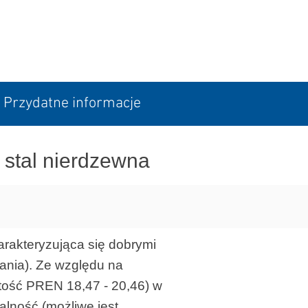
Przydatne informacje
stal nierdzewna
rakteryzująca się dobrymi
wania). Ze względu na
tość PREN 18,47 - 20,46) w
alność (możliwe jest