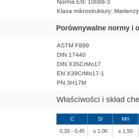
Norma EN: 10088-3
Klasa mikrostruktury: Martenzy
Porównywalne normy i 
ASTM F899
DIN 17440
DIN X35CrMo17
EN X39CrMo17-1
PN 3H17M
Właściwości i skład ch
C
Si
Mn
0,33 - 0,45
≤ 1,00
≤ 1,50