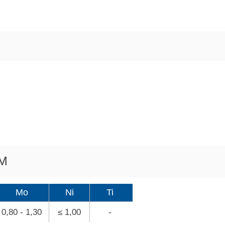
7M
Mo
Ni
Ti
-
0,80 - 1,30
≤ 1,00