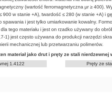
 magnetyczny (wartość ferromagnetyczna μr ≥ 400). W
900 w stanie +A), twardość ≤ 280 (w stanie +A) i g
do spawania i jest tylko umiarkowanie kowalny. For
dla tego materiału i jest on rzadko używany do obró
1) jest często używana do produkcji narzędzi skraw
ierii mechanicznej lub przetwarzaniu polimerów.
n materiał jako drut i pręty ze stali nierdzewne
ewnej 1.4122
Pręty ze st