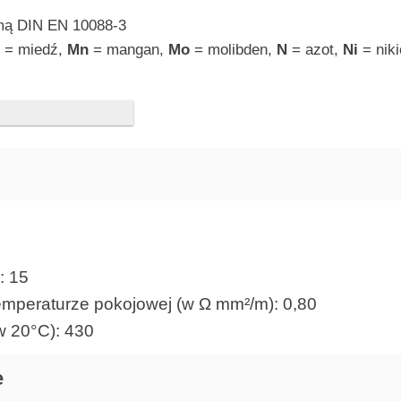
mą DIN EN 10088-3
u
= miedź,
Mn
= mangan,
Mo
= molibden,
N
= azot,
Ni
= niki
d
: 15
emperaturze pokojowej (w Ω mm²/m): 0,80
w 20°C): 430
e