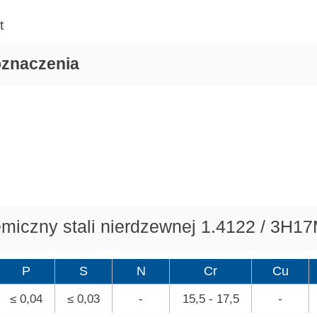
t
oznaczenia
emiczny stali nierdzewnej 1.4122 / 3H1
P
S
N
Cr
Cu
≤ 0,04
≤ 0,03
-
15,5 - 17,5
-