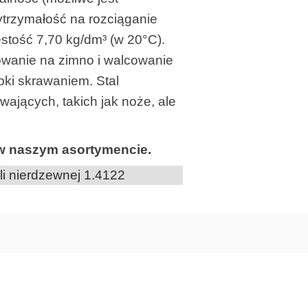
ytrzymałość na rozciąganie
ęstość 7,70 kg/dm³ (w 20°C).
mowanie na zimno i walcowanie
bki skrawaniem. Stal
ających, takich jak noże, ale
j w naszym asortymencie.
ali nierdzewnej 1.4122