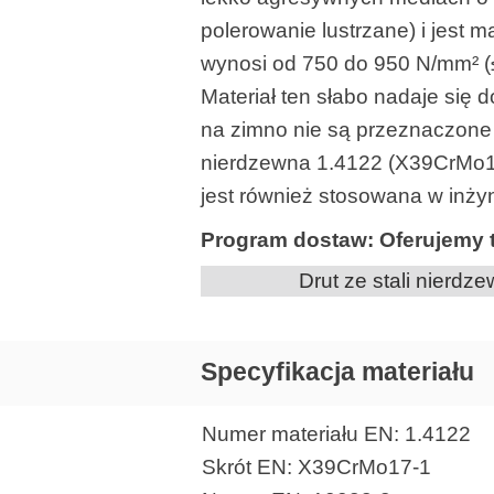
polerowanie lustrzane) i jest
wynosi od 750 do 950 N/mm² (≤ 
Materiał ten słabo nadaje się 
na zimno nie są przeznaczone 
nierdzewna 1.4122 (X39CrMo17-
jest również stosowana w inżyn
Program dostaw: Oferujemy te
Drut ze stali nierdz
Specyfikacja materiału
Numer materiału EN: 1.4122
Skrót EN: X39CrMo17-1