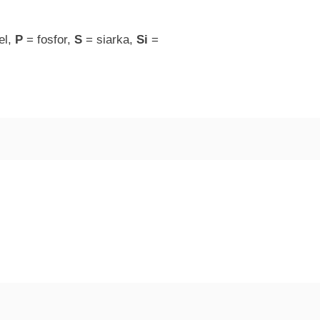
el,
P
= fosfor,
S
= siarka,
Si
=