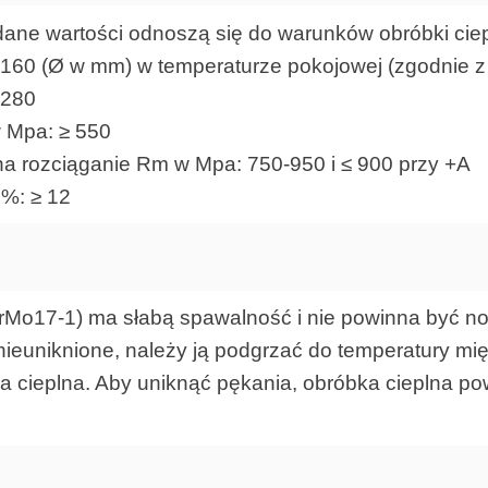
podane wartości odnoszą się do warunków obróbki ci
≤ 160 (Ø w mm) w temperaturze pokojowej (zgodnie 
 280
w Mpa: ≥ 550
na rozciąganie Rm w Mpa: 750-950 i ≤ 900 przy +A
 %: ≥ 12
rMo17-1) ma słabą spawalność i nie powinna być n
 nieuniknione, należy ją podgrzać do temperatury 
ka cieplna. Aby uniknąć pękania, obróbka cieplna 