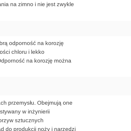
ia na zimno i nie jest zwykle
brą odporność na korozję
ści chloru i lekko
 Odporność na korozję można
ach przemysłu. Obejmują one
stywany w inżynierii
worzyw sztucznych
d do produkcji noży i narzędzi