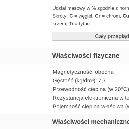
Udział masowy w % zgodnie z nor
Skróty:
C
= węgiel,
Cr
= chrom,
C
krzem,
Ti
= tytan
Cały przeglą
Właściwości fizyczne
Magnetyczność: obecna
Gęstość (kg/dm³): 7,7
Przewodność cieplna (w 20°C)
Rezystancja elektroniczna w t
Pojemność cieplna właściwa (
Właściwości mechaniczn