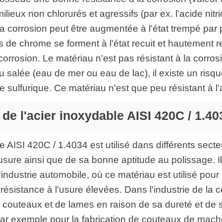
lieux non chlorurés et agressifs (par ex. l'acide nitri
la corrosion peut être augmentée à l'état trempé par 
s de chrome se forment à l'état recuit et hautement r
corrosion. Le matériau n'est pas résistant à la corrosio
 salée (eau de mer ou eau de lac), il existe un risque
de sulfurique. Ce matériau n'est que peu résistant à l
de l'acier inoxydable AISI 420C / 1.
40
e AISI 420C / 1.4034 est utilisé dans différents sect
l'usure ainsi que de sa bonne aptitude au polissage. I
industrie automobile, où ce matériau est utilisé pour 
résistance à l'usure élevées. Dans l'industrie de la c
 de couteaux et de lames en raison de sa dureté et de 
se par exemple pour la fabrication de couteaux de mac