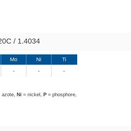
420C / 1.4034
Mo
Ni
Ti
-
-
-
 azote,
Ni
= nickel,
P
= phosphore,