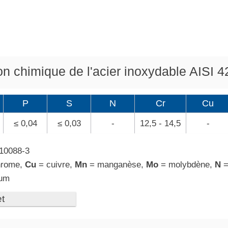
on chimique de l'acier inoxydable AISI 
P
S
N
Cr
Cu
≤ 0,04
≤ 0,03
-
12,5 - 14,5
-
10088-3
hrome,
Cu
= cuivre,
Mn
= manganèse,
Mo
= molybdène,
N
=
ium
t