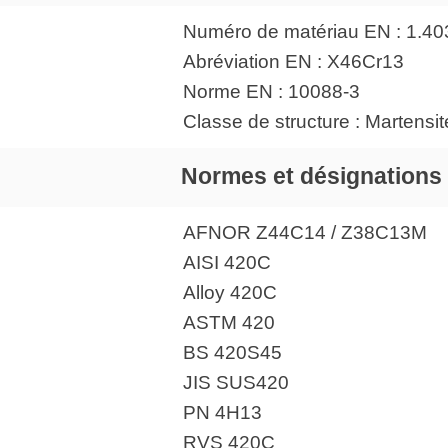
Numéro de matériau EN : 1.40
Abréviation EN : X46Cr13
Norme EN : 10088-3
Classe de structure : Martensit
Normes et désignations
AFNOR Z44C14 / Z38C13M
AISI 420C
Alloy 420C
ASTM 420
BS 420S45
JIS SUS420
PN 4H13
RVS 420C