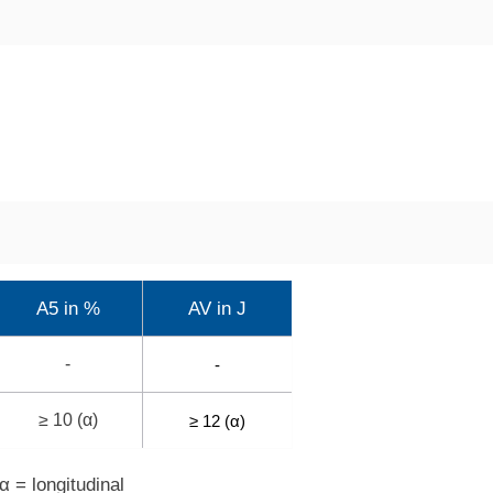
A5 in %
AV in J
-
-
≥ 10 (α)
≥ 12 (α)
 = longitudinal