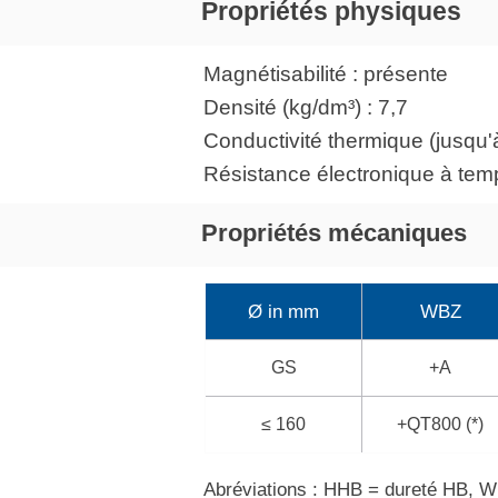
Propriétés physiques
Magnétisabilité : présente
Densité (kg/dm³) : 7,7
Conductivité thermique (jusqu'
Résistance électronique à tem
Propriétés mécaniques
Ø in mm
WBZ
GS
+A
≤ 160
+QT800 (*)
Abréviations : HHB = dureté HB, WB