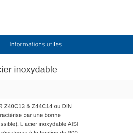
Informations utiles
ier inoxydable
NOR Z40C13 & Z44C14 ou DIN
aractérise par une bonne
ssible). L'acier inoxydable AISI
ésistance à la traction de 800