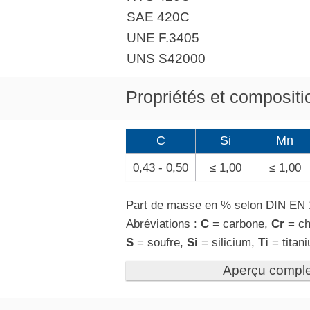
SAE 420C
UNE F.3405
UNS S42000
Propriétés et compositi
C
Si
Mn
0,43 - 0,50
≤ 1,00
≤ 1,00
Part de masse en % selon DIN EN 
Abréviations :
C
= carbone,
Cr
= c
S
= soufre,
Si
= silicium,
Ti
= titan
Aperçu comple