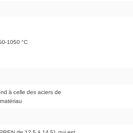
 950-1050 °C
nd à celle des aciers de
 matériau
PREN de 12,5 à 14,5), qui est