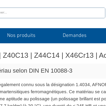
Nos produits
Demandes
| Z40C13 | Z44C14 | X46Cr13 | Ac
tériau selon DIN EN 10088-3
, également connu sous la désignation 1.4034, AF
s martensitiques ferromagnétiques. Ce matériau se c
ne aptitude au polissage (un polissage brillant est po
7 kg/dm³ (à 20 °C), une dureté de ≤ 245 HB et une r