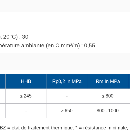
à 20°C) : 30
pérature ambiante (en Ω mm²/m) : 0,55
HHB
Rp0,2 in MPa
Rm in MPa
≤ 245
-
≤ 800
-
≥ 650
800 - 1000
Z = état de traitement thermique, * = résistance minimale, α