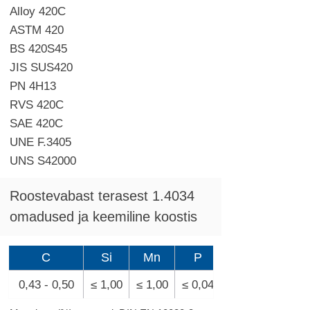
Alloy 420C
ASTM 420
BS 420S45
JIS SUS420
PN 4H13
RVS 420C
SAE 420C
UNE F.3405
UNS S42000
Roostevabast terasest 1.4034
omadused ja keemiline koostis
C
Si
Mn
P
0,43 - 0,50
≤ 1,00
≤ 1,00
≤ 0,04