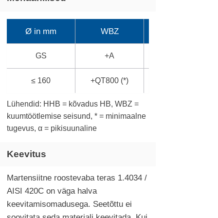
Ø in mm
WBZ
GS
+A
≤ 160
+QT800 (*)
Lühendid: HHB = kõvadus HB, WBZ =
kuumtöötlemise seisund, * = minimaalne
tugevus, α = pikisuunaline
Keevitus
Martensiitne roostevaba teras 1.4034 /
AISI 420C on väga halva
keevitamisomadusega. Seetõttu ei
soovitata seda materjali keevitada. Kui