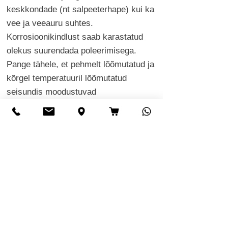
keskkondade (nt salpeeterhape) kui ka
vee ja veeauru suhtes.
Korrosioonikindlust saab karastatud
olekus suurendada poleerimisega.
Pange tähele, et pehmelt lõõmutatud ja
kõrgel temperatuuril lõõmutatud
seisundis moodustuvad
kroomkarbiidid, mis mõjutavad
korrosioonikindlust negatiivselt.
Materjal ei ole vastupidav
interkristallilisele korrosioonile ja soola
(MaCl) ja soolase veega (merevesi või
järvevesi) kokkupuutel on oht aukude
tekkimiseks. Materjal ei ole vastupidav
väävelhappele. Materjal on vähesel
määral vastupidav formiaathappele.