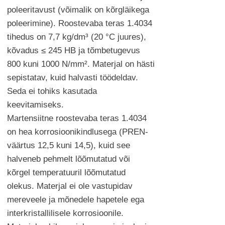
poleeritavust (võimalik on kõrgläikega
poleerimine). Roostevaba teras 1.4034
tihedus on 7,7 kg/dm³ (20 °C juures),
kõvadus ≤ 245 HB ja tõmbetugevus
800 kuni 1000 N/mm². Materjal on hästi
sepistatav, kuid halvasti töödeldav.
Seda ei tohiks kasutada
keevitamiseks.
Martensiitne roostevaba teras 1.4034
on hea korrosioonikindlusega (PREN-
väärtus 12,5 kuni 14,5), kuid see
halveneb pehmelt lõõmutatud või
kõrgel temperatuuril lõõmutatud
olekus. Materjal ei ole vastupidav
mereveele ja mõnedele hapetele ega
interkristallilisele korrosioonile.