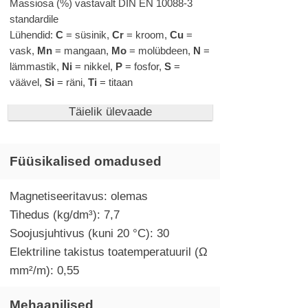
Massiosa (%) vastavalt DIN EN 10088-3
standardile
Lühendid:
C
= süsinik,
Cr
= kroom,
Cu
=
vask,
Mn
= mangaan,
Mo
= molübdeen,
N
=
lämmastik,
Ni
= nikkel,
P
= fosfor,
S
=
väävel,
Si
= räni,
Ti
= titaan
Täielik ülevaade
Füüsikalised omadused
Magnetiseeritavus: olemas
Tihedus (kg/dm³): 7,7
Soojusjuhtivus (kuni 20 °C): 30
Elektriline takistus toatemperatuuril (Ω
mm²/m): 0,55
Mehaanilised