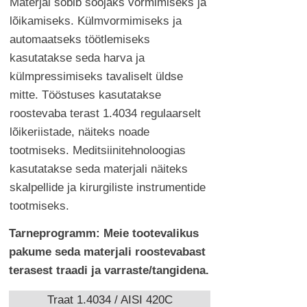
Materjal sobib soojaks vormimiseks ja
lõikamiseks. Külmvormimiseks ja
automaatseks töötlemiseks
kasutatakse seda harva ja
külmpressimiseks tavaliselt üldse
mitte. Tööstuses kasutatakse
roostevaba terast 1.4034 regulaarselt
lõikeriistade, näiteks noade
tootmiseks. Meditsiinitehnoloogias
kasutatakse seda materjali näiteks
skalpellide ja kirurgiliste instrumentide
tootmiseks.
Tarneprogramm: Meie tootevalikus
pakume seda materjali roostevabast
terasest traadi ja varraste/tangidena.
Traat 1.4034 / AISI 420C