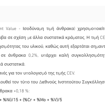
nt Value - Ισοδύναμη τιμή άνθρακα) χρησιμοποιεί
α σε σχέση με άλλα συστατικά κράματος. Η τιμή CEV 
σιμότητας του υλικού, καθώς αυτή εξαρτάται σημαντι
α σε άνθρακα 0,2%, υπάρχει καλή συγκολλησιμότη
ά συστατικά.
ές για τον υπολογισμό της τιμής CEV.
λουθεί τον τύπο του Διεθνούς Ινστιτούτου Συγκόλλησ
νθρακα +0,18 %:
+ %Ni)/15 + (%Cr + %Mo + %V)/5