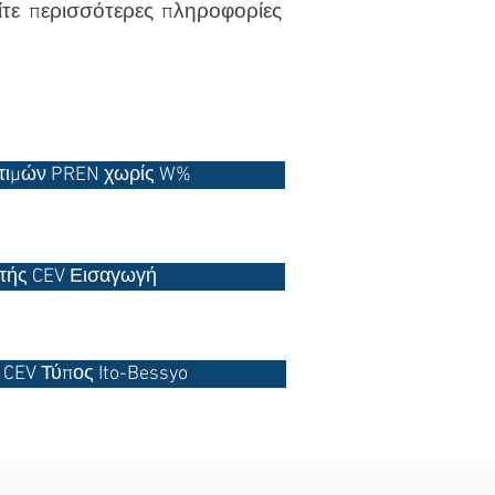
ίτε περισσότερες πληροφορίες
 τιμών PREN χωρίς W%
τής CEV Εισαγωγή
CEV Τύπος Ito-Bessyo