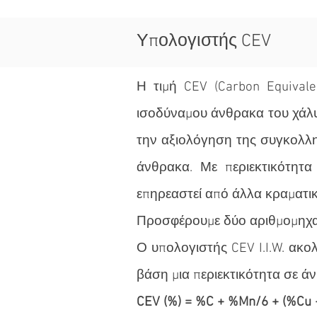
Υπολογιστής CEV
Η τιμή CEV (Carbon Equivale
ισοδύναμου άνθρακα του χάλυβ
την αξιολόγηση της συγκολλη
άνθρακα. Με περιεκτικότητ
επηρεαστεί από άλλα κραματικ
Προσφέρουμε δύο αριθμομηχαν
Ο υπολογιστής CEV I.I.W. ακο
βάση μια περιεκτικότητα σε ά
CEV (%) = %C + %Mn/6 + (%Cu 