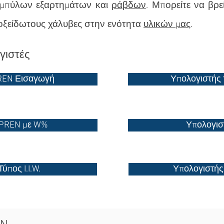
αμπύλων εξαρτημάτων και
ράβδων
. Μπορείτε να βρε
νοξείδωτους χάλυβες στην ενότητα
υλικών μας
.
γιστές
PREN Εισαγωγή
Υπολογιστής
 PREN με W%
Υπολογισ
ύπος I.I.W.
Υπολογιστής 