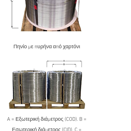
Πηνίο με πυρήνα από χαρτόνι
A = Εξωτερική διάμετρος (COD). B =
Εσωτερική διάμετρος (CID). C =