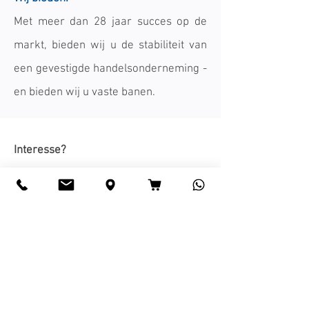
Met meer dan 28 jaar succes op de
markt, bieden wij u de stabiliteit van
een gevestigde handelsonderneming -
en bieden wij u vaste banen.
Interesse?
Wil je ons team ondersteunen met
jouw talenten, dan horen we dat
graag.
Stuur dan een zinvolle sollicitatie en
een compleet CV met foto en
certificaten / bewijs van prestatie