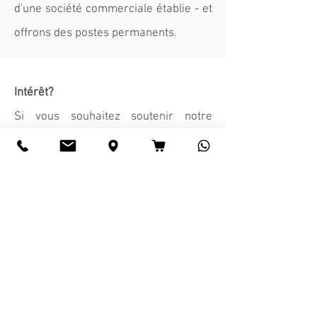
d'une société commerciale établie - et
offrons des postes permanents.
Intérêt?
Si vous souhaitez soutenir notre
équipe avec vos talents, nous
aimerions avoir de vos nouvelles.
Veuillez envoyer une candidature
significative et un CV complet avec
photo et certificats / preuves de
performance à :
jobs@agst.de