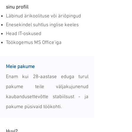
sinu profiil
Läbinud ärikoolituse või äriõpingud
Enesekindel suhtlus inglise keeles
Head IT-oskused
Töökogemus MS Office'iga
Meie pakume
Enam kui 28-aastase eduga turul
pakume teile väljakujunenud
kaubandusettevõtte stabiilsust - ja
pakume püsivaid töökohti.
Huvi?