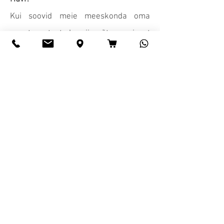
Kui soovid meie meeskonda oma
annetega toetada, siis võtame sinust
hea meelega kuulda.
Sisukas avaldus ja täielik CV koos foto
ja tunnistuste/sooritustõendiga palun
saata aadressile:
jobs@agst.de
AGST Draht & Biegetechnik GmbH
Overather Straße 118, D-51766
Engelskirchen