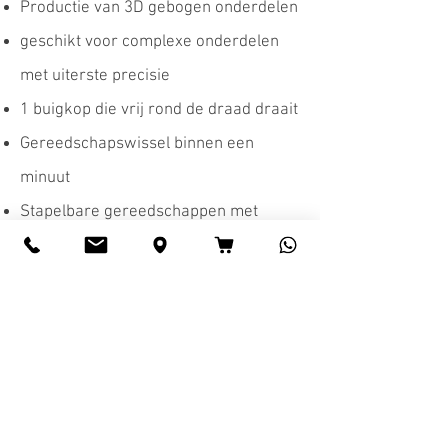
Productie van 3D gebogen onderdelen
geschikt voor complexe onderdelen
met uiterste precisie
1 buigkop die vrij rond de draad draait
Gereedschapswissel binnen een
minuut
Stapelbare gereedschappen met
meerdere radii
Gebruiksvriendelijke HMI met
touchscreen, aangepaste toolcreatie
en productiesimulatie
Contact naar contactpersoon