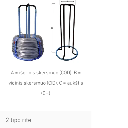
A = išorinis skersmuo (COD). B =
vidinis skersmuo (CID). C = aukštis
(CH)
2 tipo ritė