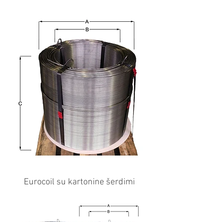
Eurocoil su kartonine šerdimi