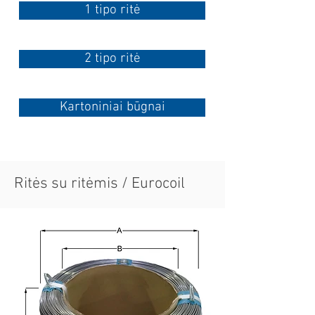
1 tipo ritė
2 tipo ritė
Kartoniniai būgnai
Ritės su ritėmis / Eurocoil