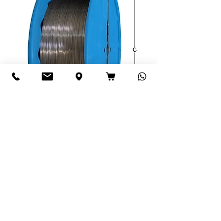
Apžvalginės ritės pagal DIN