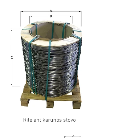
Ritė ant karūnos stovo