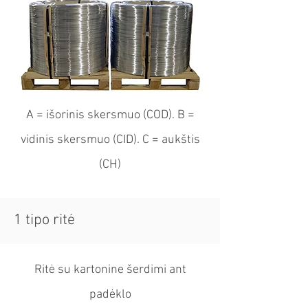
A = išorinis skersmuo (COD). B =
vidinis skersmuo (CID). C = aukštis
(CH)
1 tipo ritė
Ritė su kartonine šerdimi ant
padėklo