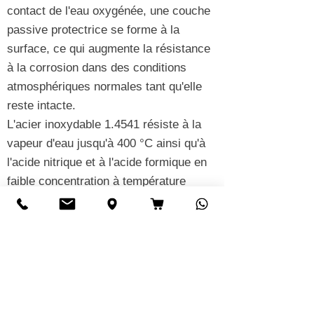
contact de l'eau oxygénée, une couche
passive protectrice se forme à la
surface, ce qui augmente la résistance
à la corrosion dans des conditions
atmosphériques normales tant qu'elle
reste intacte.
L'acier inoxydable 1.4541 résiste à la
vapeur d'eau jusqu'à 400 °C ainsi qu'à
l'acide nitrique et à l'acide formique en
faible concentration à température
ambiante. Un grand avantage de ce
matériau est son insensibilité à la
corrosion intercristalline, cette
résistance étant garantie aussi bien
avant qu'après le soudage.
Le matériau présente une grande
résistance à de nombreuses influences