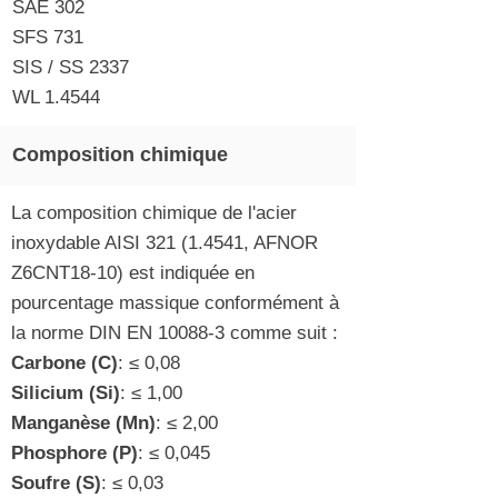
SAE 302
SFS 731
SIS / SS 2337
WL 1.4544
Composition chimique
La composition chimique de l'acier
inoxydable AISI
321 (1.4541
, AFNOR
Z6CNT18-10) est indiquée en
pourcentage massique conformément à
la norme DIN EN 10088-3 comme suit :
Carbone (C)
: ≤ 0,08
Silicium (Si)
: ≤ 1,00
Manganèse (Mn)
: ≤ 2,00
Phosphore (P)
: ≤ 0,045
Soufre (S)
: ≤ 0,03