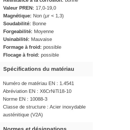
Résistance à la corrosion:
bonne
Valeur PREN:
17,0-19,0
Magnétique:
Non (μr < 1,3)
Soudabilité:
Bonne
Forgeabilité:
Moyenne
Usinabilité:
Mauvaise
Formage à froid:
possible
Flocage à froid:
possible
Spécifications du matériau
Numéro de matériau EN : 1.4541
Abréviation EN : X6CrNiTi18-10
Norme EN : 10088-3
Classe de structure : Acier inoxydable
austénitique (V2A)
Normes et désignations