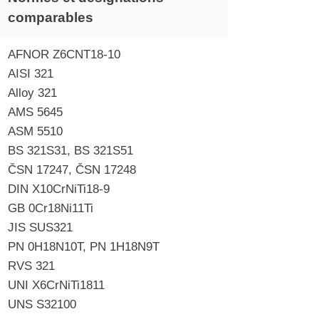
comparables
AFNOR Z6CNT18-10
AISI 321
Alloy 321
AMS 5645
ASM 5510
BS 321S31, BS 321S51
ČSN 17247, ČSN 17248
DIN X10CrNiTi18-9
GB 0Cr18Ni11Ti
JIS SUS321
PN 0H18N10T, PN 1H18N9T
RVS 321
UNI X6CrNiTi1811
UNS S32100