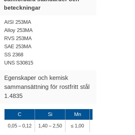
beteckningar
AISI 253MA
Alloy 253MA
RVS 253MA
SAE 253MA
SS 2368
UNS S30815
Egenskaper och kemisk
sammansättning för rostfritt stål
1.4835
C
Si
Mn
0,05 – 0,12
1,40 – 2,50
≤ 1,00
≤ 0,045