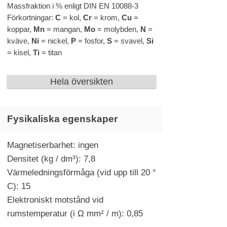
Massfraktion i % enligt DIN EN 10088-3
Förkortningar:
C
= kol,
Cr
= krom,
Cu
=
koppar,
Mn
= mangan,
Mo
= molybden,
N
=
kväve,
Ni
= nickel,
P
= fosfor,
S
= svavel,
Si
= kisel,
Ti
= titan
Hela översikten
Fysikaliska egenskaper
Magnetiserbarhet: ingen
Densitet (kg / dm³): 7,8
Värmeledningsförmåga (vid upp till 20 °
C): 15
Elektroniskt motstånd vid
rumstemperatur (i Ω mm² / m): 0,85