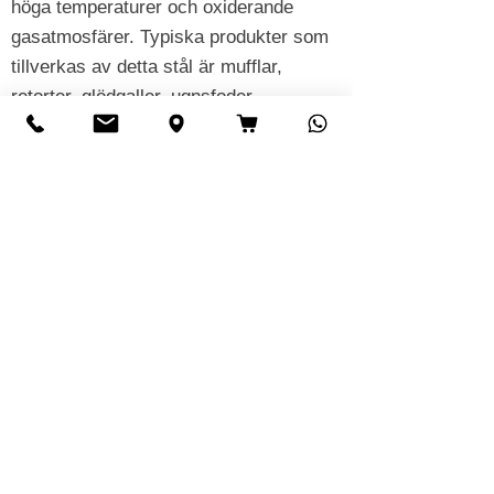
höga temperaturer och oxiderande
gasatmosfärer. Typiska produkter som
tillverkas av detta stål är mufflar,
retorter, glödgaller, ugnsfoder,
värmeväxlare och brännarkomponenter.
Tråd används bland annat för
tillverkning av galler, galler och hållare.
Kemisk och petrokemisk industri
: I
den kemiska och petrokemiska
industrin används detta rostfria stål för
tillverkning av anläggningskomponenter
som används i reformer,
krackningsanläggningar och
högtemperaturreaktorer. Här ingår
värmebeständiga rörledningar, hållare
och konstruktionsdelar.
Energiteknik
: Materialet används inom