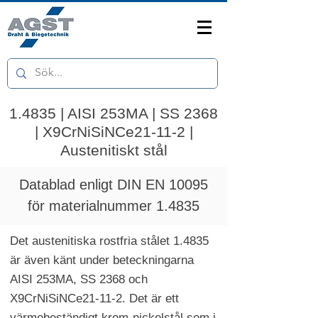
1.4835 | AISI 253MA | SS 2368
| X9CrNiSiNCe21-11-2 |
Austenitiskt stål
Datablad enligt DIN EN 10095
för materialnummer 1.4835
Det austenitiska rostfria stålet 1.4835
är även känt under beteckningarna
AISI 253MA, SS 2368 och
X9CrNiSiNCe21-11-2. Det är ett
värmebeständigt krom-nickelstål som i