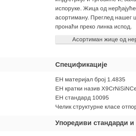
испоруке. Жица од нерђајуће
асортиману. Преглед нашег 
пронаћи преко линка испод.
Асортиман жице од нер
Спецификације
ЕН материјал број 1.4835
ЕН кратки назив X9CrNiSiNC
ЕН стандард 10095
Челик структурне класе отпо
Упоредиви стандарди и 