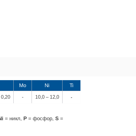
Mo
Ni
Ti
 0,20
-
10,0 – 12,0
-
Ni
= никл,
P
= фосфор,
S
=