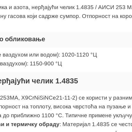
ика и азота, нерђајући челик 1.4835 / АИСИ 253
ну гасова који садрже сумпор. Отпорност на коро
ло обликовање
ваздухом или водом): 1020-1120 °Ц
ваздухом): 1150-900 °Ц
рђајући челик 1.4835
I 253MA, X9CrNiSiNCe21-11-2) се користи у разн
тпорност на топлоту, висока чврстоћа на пузање 
 до приближно 1100 °C. Типичне примене укључу
ћи и термичку обраду
: Материјал 1.4835 се чес