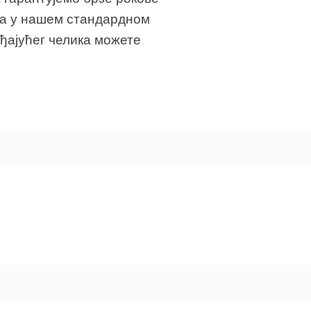
ода у нашем стандардном
ђајућег челика можете