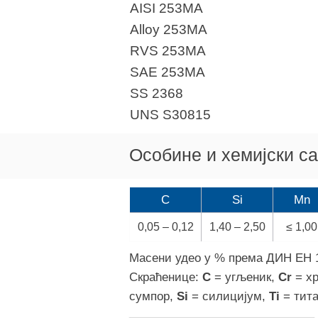
AISI 253MA
Alloy 253MA
RVS 253MA
SAE 253MA
SS 2368
UNS S30815
Особине и хемијски са
C
Si
Mn
0,05 – 0,12
1,40 – 2,50
≤ 1,00
Масени удео у % према ДИН ЕН 
Скраћенице:
C
= угљеник,
Cr
= х
сумпор,
Si
= силицијум,
Ti
= тит