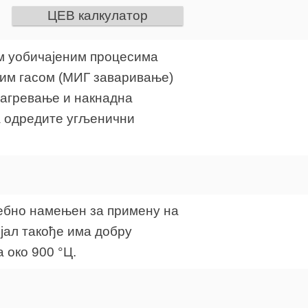
ЦЕВ калкулатор
им уобичајеним процесима
ним гасом (МИГ заваривање)
загревање и накнадна
а одредите угљенични
осебно намењен за примену на
јал такође има добру
а око 900 °Ц.