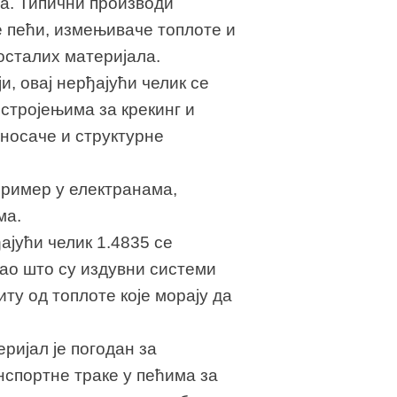
а. Типични производи
е пећи, измењиваче топлоте и
осталих материјала.
ји, овај нерђајући челик се
стројењима за крекинг и
 носаче и структурне
 пример у електранама,
ма.
ђајући челик 1.4835 се
као што су издувни системи
у од топлоте које морају да
еријал је погодан за
нспортне траке у пећима за