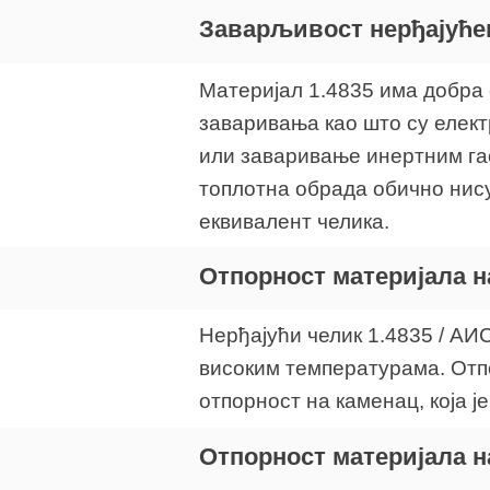
Заварљивост нерђајућег
Материјал 1.4835 има добра 
заваривања као што су елек
или заваривање инертним га
топлотна обрада обично нис
еквивалент челика.
Отпорност материјала н
Нерђајући челик 1.4835 / АИ
високим температурама. Отпо
отпорност на каменац, која је
Отпорност материјала н