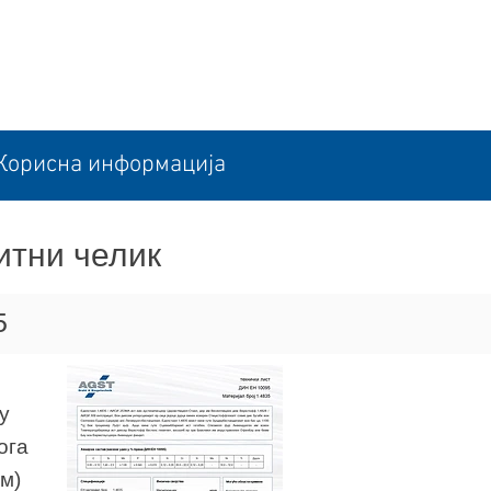
Корисна информација
нитни челик
5
у
ога
м)