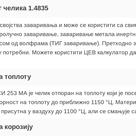
 челика 1.4835
својства заваривања и може се користити са св
тролучно заваривање, заваривање метала инерт
сом од волфрама (ТИГ заваривање). Претходно 
у потребни. Можете користити ЦЕВ калкулатор д
а топлоту
СИ 253 МА је челик отпоран на топлоту који је п
рност на топлоту до приближно 1150 °Ц. Матери
 присутна у ваздуху до 1100 °Ц, али се смањује с
а корозију