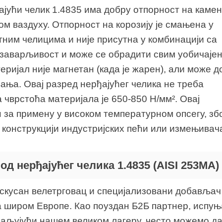
ајући челик 1.4835 има добру отпорност на каме
ом ваздуху. Отпорност на корозију је смањена у
ним челицима и није присутна у комбинацији са
 заварљивост и може се обрадити свим уобичаје
ријал није магнетан (када је жарен), али може д
ања. Овај разред нерђајућег челика не треба
 чврстоћа материјала је 650-850 Н/мм². Овај
н за примену у високом температурном опсегу, зб
у конструкцији индустријских пећи или измењивач
д нерђајућег челика 1.4835 (AISI 253MA)
искусан велетрговац и специјализовани добављач
а широм Европе. Као поуздан Б2Б партнер, испу
хваљујући нашем великом лагеру, често можемо да