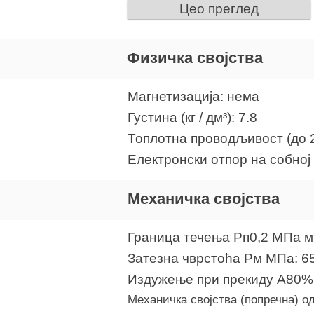
Цео преглед
Физичка својства
Магнетизација: нема
Густина (кг / дм³): 7.8
Топлотна проводљивост (до 2
Електронски отпор на собној 
Механичка својства
Граница течења Рп0,2 МПа м
Затезна чврстоћа Рм МПа: 6
Издужење при прекиду А80% 
Механичка својства (попречна) о