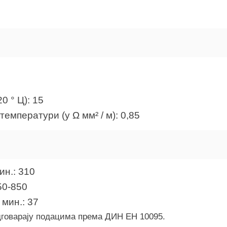
0 ° Ц): 15
температури (у Ω мм² / м): 0,85
ин.: 310
50-850
мин.: 37
дговарају подацима према ДИН ЕН 10095.