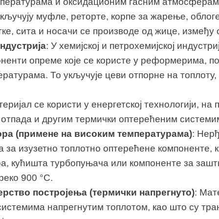
пературама и оксидационим гасним атмосферам
кључују муфле, реторте, корпе за жарење, облог
ке, сита и носачи се производе од жице, између 
индустрија
: У хемијској и петрохемијској индустри
ненти опреме које се користе у реформерима, по
ратурама. То укључује цеви отпорне на топлоту,
теријал се користи у енергетској технологији, на
отпада и другим термички оптерећеним системи
ора (примене на високим температурама)
: Нер
ла за изузетно топлотно оптерећене компоненте, 
, кућишта турбопуњача или компоненте за заштит
еко 900 °C.
рство постројења (термички напрегнуто)
: Мат
истемима напрегнутим топлотом, као што су тра