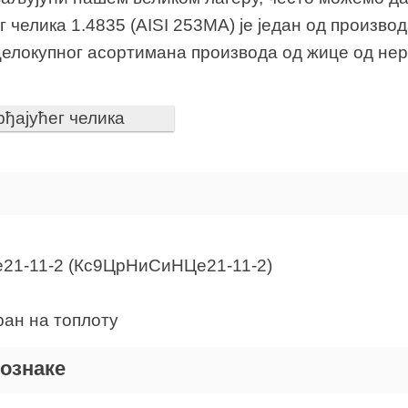
г челика 1.4835 (AISI 253MA) је један од произв
целокупног асортимана производа од жице од нер
ђајућег челика
e21-11-2 (Кс9ЦрНиСиНЦе21-11-2)
ран на топлоту
ознаке