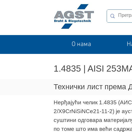
O нама
Н
1.4835 | AISI 253M
Технички лист према Д
Нерђајући челик 1.4835 (А
2/X9CrNiSiNCe21-11-2) је аус
суштини одговара материјалу
по томе што има већи садржа