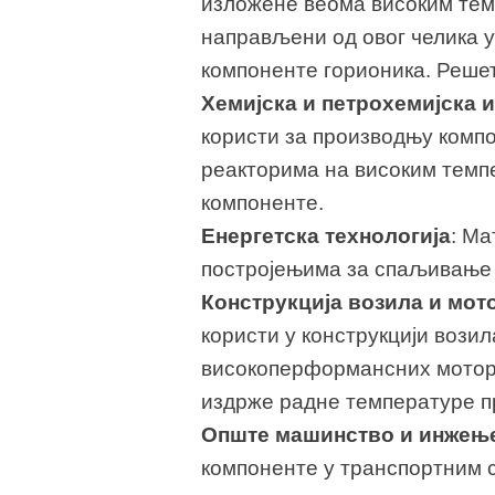
изложене веома високим тем
направљени од овог челика у
компоненте горионика. Решет
Хемијска и петрохемијска 
користи за производњу компо
реакторима на високим темпе
компоненте.
Енергетска технологија
: Ма
постројењима за спаљивање 
Конструкција возила и мот
користи у конструкцији вози
високоперформансних мотора
издрже радне температуре пр
Опште машинство и инжење
компоненте у транспортним с