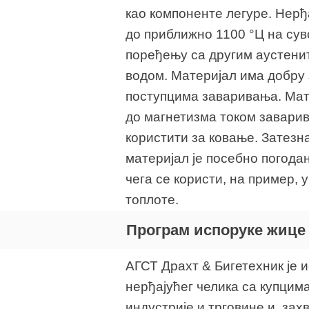
као компоненте легуре. Нерђ
до приближно 1100 °Ц на сув
поређењу са другим аустенит
водом. Материјал има добру
поступцима заваривања. Мате
до магнетизма током заварив
користити за ковање. Затезна
материјал је посебно погода
чега се користи, на пример, 
топлоте.
Програм испоруке жице о
АГСТ Драхт & Бигетехник је 
нерђајућег челика са купцим
индустрије и трговине и, за