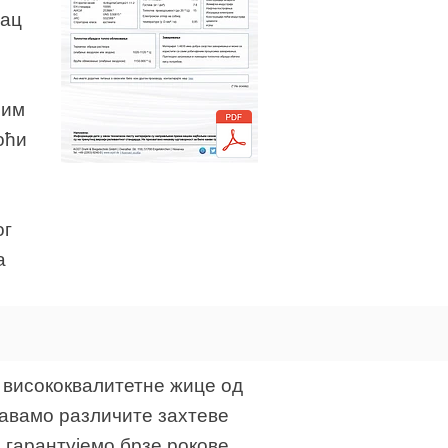
нац
ним
оћи
ог
а
 висококвалитетне жице од
њавамо различите захтеве
 гарантујемо брзе рокове