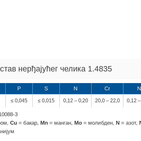
став нерђајућег челика 1.4835
P
S
N
Cr
N
≤ 0,045
≤ 0,015
0,12 – 0,20
20,0 – 22,0
0,12 –
10088-3
ром,
Cu
= бакар,
Mn
= манган,
Мо
= молибден,
N
= азот,
анијум