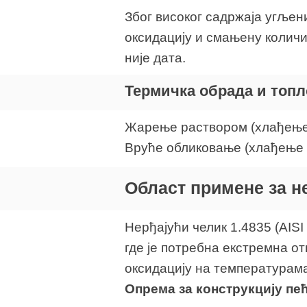
Због високог садржаја угљен
оксидацију и смањену количи
није дата.
Термичка обрада и топ
Жарење раствором (хлађење 
Вруће обликовање (хлађење 
Област примене за не
Нерђајући челик 1.4835 (AIS
где је потребна екстремна о
оксидацију на температурама
Опрема за конструкцију пе