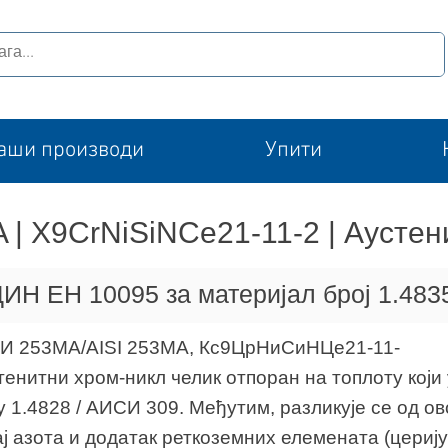
аши производи
Упити
A | X9CrNiSiNCe21-11-2 | Аусте
ИН ЕН 10095 за материјал број 1.483
ИСИ 253МА/AISI 253MA, Кс9ЦрНиСиНЦе21-11-
тенитни хром-никл челик отпоран на топлоту који 
 1.4828 / АИСИ 309. Међутим, разликује се од ов
ј азота и додатак реткоземних елемената (церију