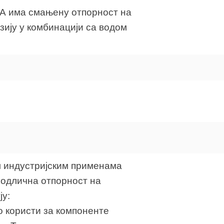
 МА има смањену отпорност на
зију у комбинацији са водом
им индустријским применама
и одлична отпорност на
ју:
то користи за компоненте