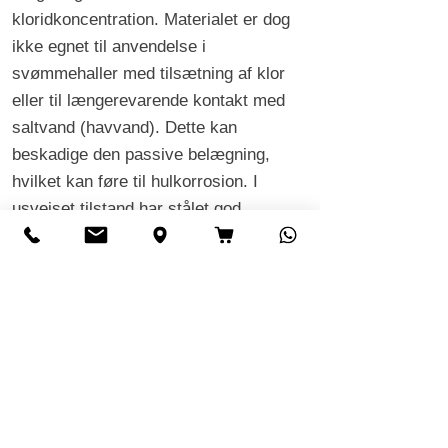
kloridkoncentration. Materialet er dog
ikke egnet til anvendelse i
svømmehaller med tilsætning af klor
eller til længerevarende kontakt med
saltvand (havvand). Dette kan
beskadige den passive belægning,
hvilket kan føre til hulkorrosion. I
usvejset tilstand har stålet god
modstandsdygtighed over for
interkrystallinsk korrosion, hvilket
understøttes af niobstabiliseringen.
Anvendelsesområde for
rustfrit stål 1.
4511
Det ferritiske rustfrie stål 1.4511 (AISI