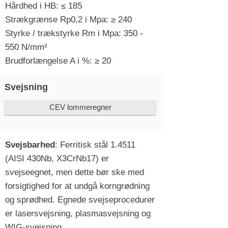
Hårdhed i HB: ≤ 185
Strækgrænse Rp0,2 i Mpa: ≥ 240
Styrke / trækstyrke Rm i Mpa: 350 -
550 N/mm²
Brudforlængelse A i %: ≥ 20
Svejsning
CEV lommeregner
Svejsbarhed
: Ferritisk stål 1.4511
(AISI 430Nb, X3CrNb17) er
svejseegnet, men dette bør ske med
forsigtighed for at undgå korngrødning
og sprødhed. Egnede svejseprocedurer
er lasersvejsning, plasmasvejsning og
WIG-svejsning.