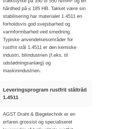
trækstyrke på 350 til 550 N/mm² og en
hårdhed på ≤ 185 HB. Takket være sin
stabilisering har materialet 1.4511 en
forholdsvis god svejsbarhed og
varmformbarhed ved smedning.
Typiske anvendelsesområder for
rustfrit stål 1.4511 er den kemiske
industri, bilindustrien (f.eks. til
udstødningsanlæg) og
maskinindustrien.
Leveringsprogram rustfrit ståltråd
1.4511
AGST Draht & Biegetechnik er en
erfaren grossist og specialiseret