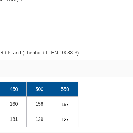
 tilstand (i henhold til EN 10088-3)
450
500
550
160
158
157
131
129
127