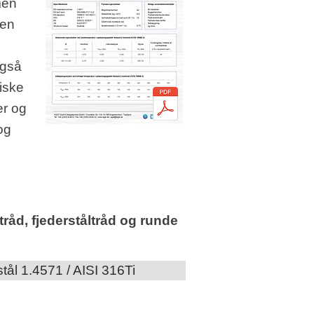
men
 en
også
tiske
er og
og
tråd, fjederståltråd og runde
stål 1.4571 / AISI 316Ti