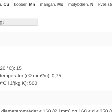
m,
Cu
= kobber,
Mn
= mangan,
Mo
= molybdæn,
N
= kvælst
gt
20 °C): 15
temperatur (i Ω mm²/m): 0,75
°C i J/(kg K): 500
il diameterområdet ≤ 160 (Ø i mm) og 160 < d ≤ 250 (