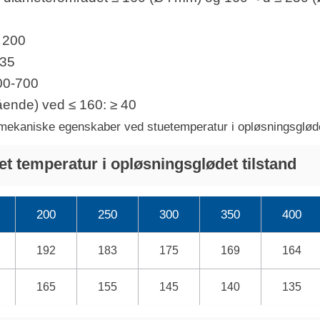
 200
235
00-700
ående) ved ≤ 160: ≥
40
l mekaniske egenskaber ved stuetemperatur i opløsningsglødet
et temperatur i opløsningsglødet tilstand
200
250
300
350
400
192
183
175
169
164
165
155
145
140
135