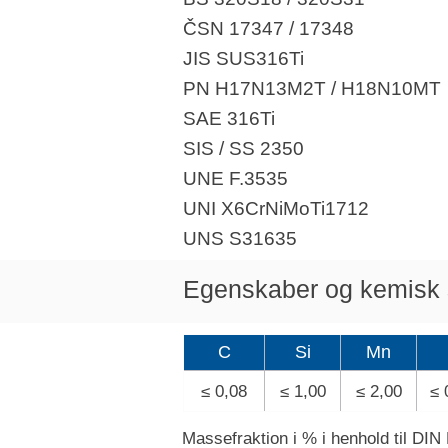
ČSN 17347 / 17348
JIS SUS316Ti
PN H17N13M2T / H18N10MT
SAE 316Ti
SIS / SS 2350
UNE F.3535
UNI X6CrNiMoTi1712
UNS S31635
Egenskaber og kemisk s
C
Si
Mn
≤ 0,08
≤ 1,00
≤ 2,00
≤ 
Massefraktion i % i henhold til DI