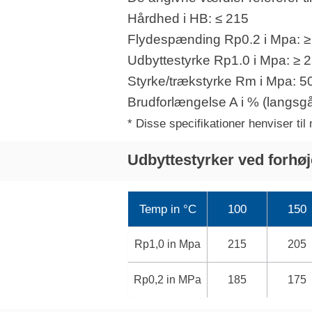
Hårdhed i HB: ≤ 215
Flydespænding Rp0.2 i Mpa: ≥
Udbyttestyrke Rp1.0 i Mpa: ≥ 
Styrke/trækstyrke Rm i Mpa: 5
Brudforlængelse A i % (langsg
* Disse specifikationer henviser ti
Udbyttestyrker ved forhøj
Temp in °C
100
150
Rp1,0 in Mpa
215
205
Rp0,2 in MPa
185
175