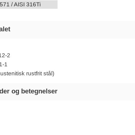
4571 / AISI 316Ti
alet
12-2
1-1
tenitisk rustfrit stål)
der og betegnelser