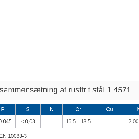
ammensætning af rustfrit stål 1.4571
P
S
N
Cr
Cu
0,045
≤ 0,03
-
16,5 - 18,5
-
2,00
N EN 10088-3