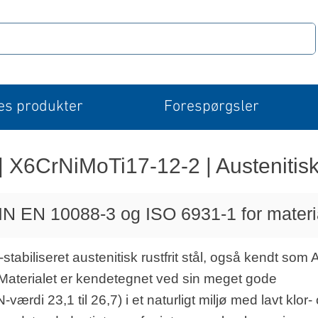
es produkter
Forespørgsler
|
X6CrNiMoTi17-12-2 | Austenitisk r
 DIN EN 10088-3 og ISO 6931-1 for mate
-stabiliseret austenitisk rustfrit stål, også kendt som 
aterialet er kendetegnet ved sin meget gode
rdi 23,1 til 26,7) i et naturligt miljø med lavt klor-