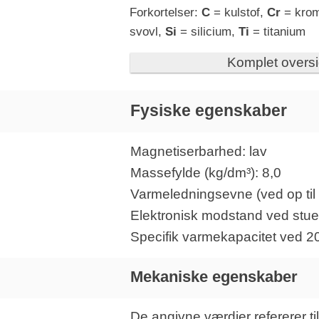
Forkortelser:
C
= kulstof,
Cr
= kro
svovl,
Si
= silicium,
Ti
= titanium
Komplet oversi
Fysiske egenskaber
Magnetiserbarhed: lav
Massefylde (kg/dm³): 8,0
Varmeledningsevne (ved op til 
Elektronisk modstand ved stue
Specifik varmekapacitet ved 20
Mekaniske egenskaber
De angivne værdier refererer t