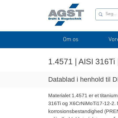
Om os
Vor
1.4571 | AISI 316Ti 
Datablad i henhold til
Materialet 1.4571 er et titanium
316Ti og X6CrNiMoTi17-12-2. M
korrosionsbestandighed (PREN-væ