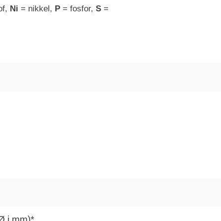
of,
Ni
= nikkel,
P
= fosfor,
S
=
Ø i mm)*.