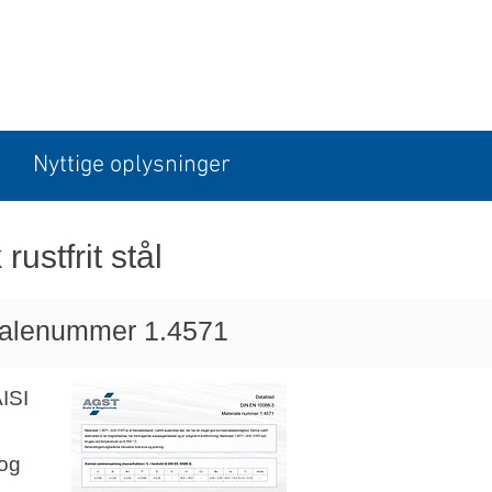
Nyttige oplysninger
ustfrit stål
rialenummer 1.4571
AISI
 og