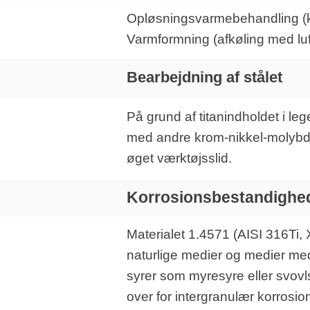
Opløsningsvarmebehandling (kø
Varmformning (afkøling med luf
Bearbejdning af stålet
På grund af titanindholdet i le
med andre krom-nikkel-molybdæn
øget værktøjsslid.
Korrosionsbestandighe
Materialet 1.4571 (AISI 316Ti,
naturlige medier og medier med 
syrer som myresyre eller svovls
over for intergranulær korrosio