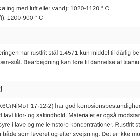
ling med luft eller vand): 1020-1120 ° C
t): 1200-900 ° C
geringen har rustfrit stål 1.4571 kun middel til dårli
-stål. Bearbejdning kan føre til dannelse af titanium
d
 X6CrNiMoTi17-12-2) har god korrosionsbestandighed 
lavt klor- og saltindhold. Materialet er også modsta
yre i lave og mellemstore koncentrationer. Rustfrit 
n både som leveret og efter svejsning. Det er ikke m