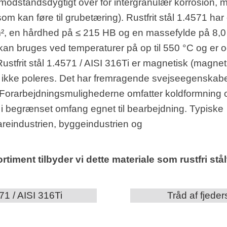
å modstandsdygtigt over for intergranulær korrosion, 
om kan føre til grubetæring). Rustfrit stål 1.4571 har
m², en hårdhed på ≤ 215 HB og en massefylde på 8,0
 kan bruges ved temperaturer på op til 550 °C og er 
 Rustfrit stål 1.4571 / AISI 316Ti er magnetisk (magne
 ikke poleres. Det har fremragende svejseegenskab
 Forarbejdningsmulighederne omfatter koldformning 
n i begrænset omfang egnet til bearbejdning. Typiske
eindustrien, byggeindustrien og
timent tilbyder vi dette materiale som rustfri stål
571 / AISI 316Ti
Tråd af fjeder