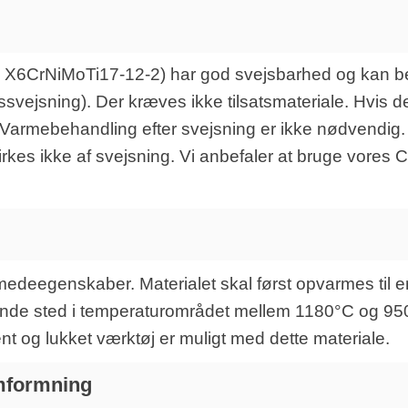
Ti, X6CrNiMoTi17-12-2) har god svejsbarhed og kan b
vejsning). Der kræves ikke tilsatsmateriale. Hvis de
0. Varmebehandling efter svejsning er ikke nødvendi
irkes ikke af svejsning. Vi anbefaler at bruge vores 
smedeegenskaber. Materialet skal først opvarmes til
nde sted i temperaturområdet mellem 1180°C og 950°
 og lukket værktøj er muligt med dette materiale.
mformning