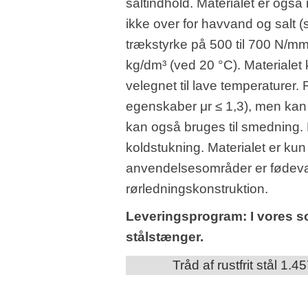
saltindhold. Materialet er ogs
ikke over for havvand og salt (s
trækstyrke på 500 til 700 N/m
kg/dm³ (ved 20 °C). Materialet
velegnet til lave temperaturer.
egenskaber μr ≤ 1,3), men kan
kan også bruges til smedning.
koldstukning. Materialet er ku
anvendelsesområder er fødevar
rørledningskonstruktion.
Leveringsprogram: I vores sor
stålstænger.
Tråd af rustfrit stål 1.4