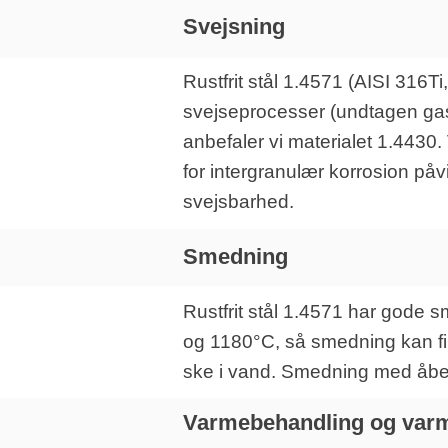
Svejsning
Rustfrit stål 1.4571 (AISI 316
svejseprocesser (undtagen gass
anbefaler vi materialet 1.443
for intergranulær korrosion påv
svejsbarhed.
Smedning
Rustfrit stål 1.4571 har gode 
og 1180°C, så smedning kan fi
ske i vand. Smedning med åbent
Varmebehandling og var