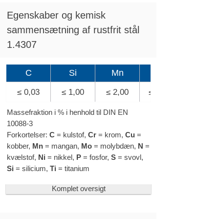
Egenskaber og kemisk
sammensætning af rustfrit stål
1.4307
C
Si
Mn
≤ 0,03
≤ 1,00
≤ 2,00
≤ 0,045
Massefraktion i % i henhold til DIN EN
10088-3
Forkortelser:
C
= kulstof,
Cr
= krom,
Cu
=
kobber,
Mn
= mangan,
Mo
= molybdæn,
N
=
kvælstof,
Ni
= nikkel,
P
= fosfor,
S
= svovl,
Si
= silicium,
Ti
= titanium
Komplet oversigt