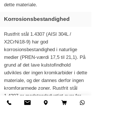
dette materiale.
Korrosionsbestandighed
Rustfrit stål 1.4307 (AISI 304L /
X2CrNi18-9) har god
korrosionsbestandighed i naturlige
medier (PREN-værdi 17,5 til 21,1). På
grund af det lave kulstofindhold
udvikles der ingen kromkarbider i dette
materiale, og der dannes derfor ingen
kromforarmede zoner. Rustfrit stål
1.4307 er modstandsdygtigt over for
intergranulær korrosion samt over for
ikke-saltvand og vanddamp. Materialet
er også modstandsdygtigt over for
myresyre (koncentration op til 10 %),