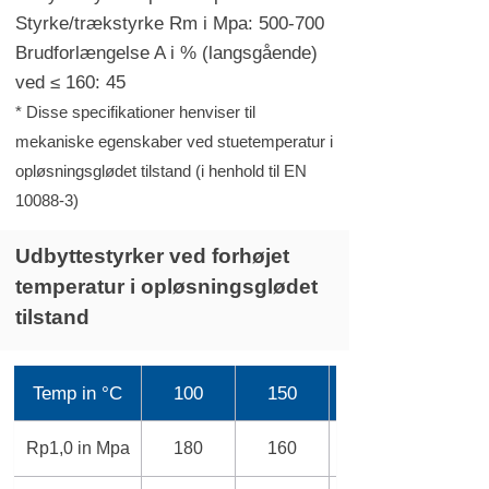
Styrke/trækstyrke Rm i Mpa: 500-700
Brudforlængelse A i % (langsgående)
ved ≤ 160: 45
* Disse specifikationer henviser til
mekaniske egenskaber ved stuetemperatur i
opløsningsglødet tilstand (i henhold til EN
10088-3)
Udbyttestyrker ved forhøjet
temperatur i opløsningsglødet
tilstand
Temp in °C
100
150
Rp1,0 in Mpa
180
160