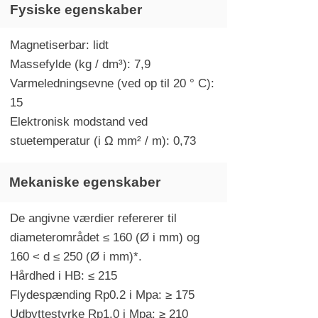
Fysiske egenskaber
Magnetiserbar: lidt
Massefylde (kg / dm³): 7,9
Varmeledningsevne (ved op til 20 ° C):
15
Elektronisk modstand ved
stuetemperatur (i Ω mm² / m): 0,73
Mekaniske egenskaber
De angivne værdier refererer til
diameterområdet ≤ 160 (Ø i mm) og
160 < d ≤ 250 (Ø i mm)*.
Hårdhed i HB: ≤ 215
Flydespænding Rp0.2 i Mpa: ≥ 175
Udbyttestyrke Rp1.0 i Mpa: ≥ 210