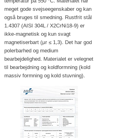
temperatur på 550 °C. Materialet har
meget gode svejseegenskaber og kan
også bruges til smedning. Rustfrit stål
1.4307 (AISI 304L / X2CrNi18-9) er
ikke-magnetisk og kun svagt
magnetiserbart (μr ≤ 1,3). Det har god
polerbarhed og medium
bearbejdelighed. Materialet er velegnet
til bearbejdning og koldformning (kold
massiv formning og kold stuvning).